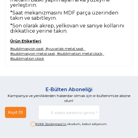
yerleştirin.
*Saat mekanizmasını MDF parça üzerinden
takın ve sabitleyin.
*Son olarak akrep, yelkovan ve saniye kollarını
dikkatlice yerine takın.
Ürün Etiketleri
#sublimasyon saat
,
#yuvarlak metal saat
,
#sublimasyon metal saat
,
#sublimation metal clock
,
#sublimation clock
E-Bülten Aboneliği
Kampanya ve yeniliklerden haberdar olmak için e-bültenimize abone
olun!
Kayıt Ol
KVKK Sözleşmesi'ni
okudum, kabul ediyorum.