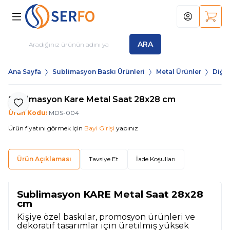
Hesabım
Sepet
ARA
Ana Sayfa
Sublimasyon Baskı Ürünleri
Metal Ürünler
Diğer
Sublimasyon Kare Metal Saat 28x28 cm
Favoriye Ekle
Ürün Kodu:
MDS-004
Ürün fiyatını görmek için
Bayi Girişi
yapınız
Ürün Açıklaması
Tavsiye Et
İade Koşulları
Sublimasyon KARE Metal Saat 28x28
cm
Kişiye özel baskılar, promosyon ürünleri ve
dekoratif tasarımlar için üretilmiş yüksek