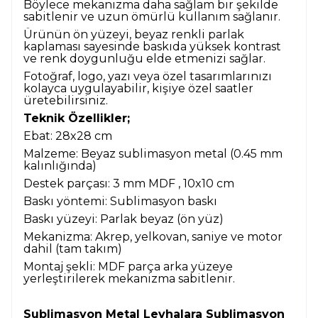
Böylece mekanizma daha sağlam bir şekilde
sabitlenir ve uzun ömürlü kullanım sağlanır.
Ürünün ön yüzeyi, beyaz renkli parlak
kaplaması sayesinde baskıda yüksek kontrast
ve renk doygunluğu elde etmenizi sağlar.
Fotoğraf, logo, yazı veya özel tasarımlarınızı
kolayca uygulayabilir, kişiye özel saatler
üretebilirsiniz.
Teknik Özellikler;
Ebat: 28x28 cm
Malzeme: Beyaz sublimasyon metal (0.45 mm
kalınlığında)
Destek parçası: 3 mm MDF , 10x10 cm
Baskı yöntemi: Sublimasyon baskı
Baskı yüzeyi: Parlak beyaz (ön yüz)
Mekanizma: Akrep, yelkovan, saniye ve motor
dahil (tam takım)
Montaj şekli: MDF parça arka yüzeye
yerleştirilerek mekanizma sabitlenir.
Sublimasyon Metal Levhalara Sublimasyon