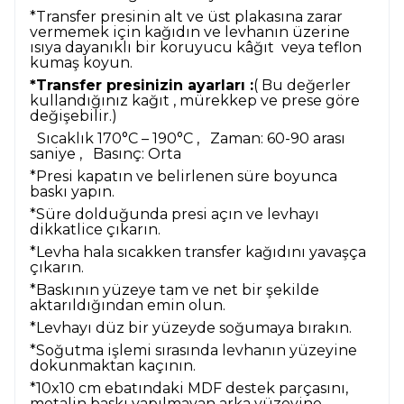
*Transfer presinin alt ve üst plakasına zarar
vermemek için kağıdın ve levhanın üzerine
ısıya dayanıklı bir koruyucu kâğıt veya teflon
kumaş koyun.
*Transfer presinizin ayarları :
( Bu değerler
kullandığınız kağıt , mürekkep ve prese göre
değişebilir.)
Sıcaklık
170°C – 190°C
,
Zaman:
60-90 arası
saniye ,
Basınç: Orta
*Presi kapatın ve belirlenen süre boyunca
baskı yapın.
*Süre dolduğunda presi açın ve levhayı
dikkatlice çıkarın.
*Levha hala sıcakken transfer kağıdını yavaşça
çıkarın.
*Baskının yüzeye tam ve net bir şekilde
aktarıldığından emin olun.
*Levhayı düz bir yüzeyde soğumaya bırakın.
*Soğutma işlemi sırasında levhanın yüzeyine
dokunmaktan kaçının.
*10x10 cm ebatındaki MDF destek parçasını,
metalin baskı yapılmayan arka yüzeyine