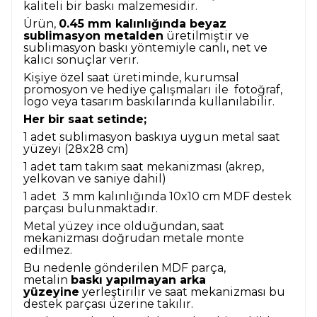
kaliteli bir baskı malzemesidir.
Ürün,
0.45 mm kalınlığında beyaz
sublimasyon metalden
üretilmiştir ve
sublimasyon baskı yöntemiyle canlı, net ve
kalıcı sonuçlar verir.
Kişiye özel saat üretiminde, kurumsal
promosyon ve hediye çalışmaları ile fotoğraf,
logo veya tasarım baskılarında kullanılabilir.
Her bir saat setinde;
1 adet sublimasyon baskıya uygun metal saat
yüzeyi (28x28 cm)
1 adet tam takım saat mekanizması (akrep,
yelkovan ve saniye dahil)
1 adet 3 mm kalınlığında 10x10 cm MDF destek
parçası bulunmaktadır.
Metal yüzey ince olduğundan, saat
mekanizması doğrudan metale monte
edilmez.
Bu nedenle gönderilen MDF parça,
metalin
baskı yapılmayan arka
yüzeyine
yerleştirilir ve saat mekanizması bu
destek parçası üzerine takılır.