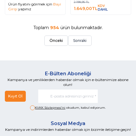
2.198,95
TL
Ürün fiyatını görmek için
Bayi
KDV
1.649,00
TL
Girişi
yapınız
DAHİL
Toplam
954
ürün bulunmaktadır.
Önceki
Sonraki
E-Bülten Aboneliği
Kampanya ve yeniliklerden haberdar olmak için e-bültenimize abone
olun!
Kayıt Ol
KVKK Sözleşmesi'ni
okudum, kabul ediyorum.
Sosyal Medya
Kampanya ve indirimlerden haberdar olmak için bizimle iletişime geçin!