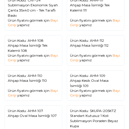
Ürün Kodu:
CNT-24
Ürün Kodu:
AHM-111
Sublimasyon Ekonomik Siyah
Ahşap Masa İsimliği Tek
Çanta 35x40 cm - Tek Taraflı
Kalemli 111
Baskı
Ürün fiyatını görmek için
Bayi
Ürün fiyatını görmek için
Bayi
Girişi
yapınız
Girişi
yapınız
Ürün Kodu:
AHM-108
Ürün Kodu:
AHM-112
Ahşap Masa İsimliği Tek
Ahşap Masa İsimliği 112
Kalemli 108
Ürün fiyatını görmek için
Bayi
Ürün fiyatını görmek için
Bayi
Girişi
yapınız
Girişi
yapınız
Ürün Kodu:
AHM-110
Ürün Kodu:
AHM-109
Ahşap Masa İsimliği 110
Ahşap Kesik Oval Masa
İsimliği 109
Ürün fiyatını görmek için
Bayi
Ürün fiyatını görmek için
Bayi
Girişi
yapınız
Girişi
yapınız
Ürün Kodu:
AHM-107
Ürün Kodu:
SKUPA-205KTZ
%
25
Ahşap Oval Masa İsimliği 107
Standart Kutusuz 1 Koli
Sublimasyon Porselen Beyaz
Kupa