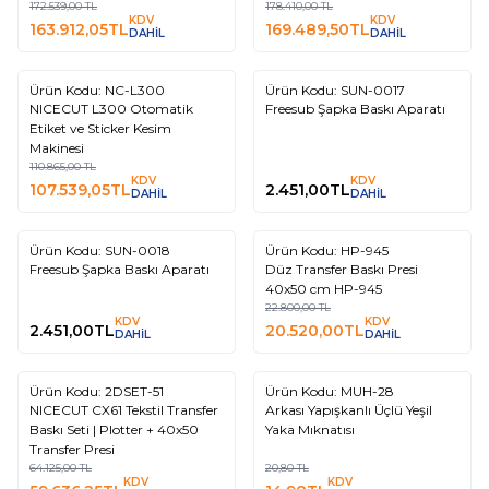
172.539,00
TL
178.410,00
TL
KDV
KDV
163.912,05
TL
169.489,50
TL
DAHİL
DAHİL
Ürün Kodu:
NC-L300
Ürün Kodu:
SUN-0017
%
Yeni
Yeni
3
NICECUT L300 Otomatik
Freesub Şapka Baskı Aparatı
Etiket ve Sticker Kesim
Makinesi
110.865,00
TL
KDV
KDV
107.539,05
TL
2.451,00
TL
DAHİL
DAHİL
Ürün Kodu:
SUN-0018
Ürün Kodu:
HP-945
%
Yeni
Yeni
10
Freesub Şapka Baskı Aparatı
Düz Transfer Baskı Presi
40x50 cm HP-945
22.800,00
TL
KDV
KDV
2.451,00
TL
20.520,00
TL
DAHİL
DAHİL
Ürün Kodu:
2DSET-51
Ürün Kodu:
MUH-28
%
%
Yeni
7
28
NICECUT CX61 Tekstil Transfer
Arkası Yapışkanlı Üçlü Yeşil
Baskı Seti | Plotter + 40x50
Yaka Mıknatısı
Transfer Presi
64.125,00
TL
20,80
TL
KDV
KDV