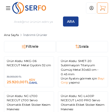
Hesabım
Sepet
ARA
Ana Sayfa
İndirimli Ürünler
Filtrele
Sırala
Ürün Kodu:
MKG-06
Ürün Kodu:
SMET-20
%
28
NICECUT Metal Giyotini 32 cm
Sublimasyon Titanyum
Gümüş Metal 30x60 cm -
0.45 mm
36.000,00
TL
Ürün fiyatını görmek için
Bayi
KDV
25.920,00
TL
Girişi
yapınız
DAHİL
Ürün Kodu:
NC-L700
Ürün Kodu:
NC-L400P
%
%
Yeni
Yeni
5
5
NICECUT L700 Servo
NICECUT L400 PRO Servo
Otomatik Etiket Sticker Kesim
Otomatik Etiket Sticker Kesim
Makinesi
Makinesi