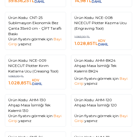
59.636,25
TL
14,98
TL
DAHİL
DAHİL
Ürün Kodu:
CNT-25
Ürün Kodu:
NCE-008
%
5
Sublimasyon Ekonomik Bez
NICECUT Plotter Kazıma Ucu
Çanta 35x40 cm - ÇİFT Taraflı
(Engraving Tool)
Baskı
1.083,00
TL
Ürün fiyatını görmek için
Bayi
KDV
1.028,85
TL
Girişi
yapınız
DAHİL
Ürün Kodu:
NCE-009
Ürün Kodu:
AHM-BK24
%
5
NICECUT Plotter Kırım
Ahşap Masa İsimliği Tek
Katlama Ucu (Creasing Tool)
Kalemli BK24
1.083,00
TL
Ürün fiyatını görmek için
Bayi
KDV
1.028,85
TL
Girişi
yapınız
DAHİL
Ürün Kodu:
AHM-130
Ürün Kodu:
AHM-120
Ahşap Masa İsimliği Tek
Ahşap Masa İsimliği 120
Kalemli 130
Ürün fiyatını görmek için
Bayi
Ürün fiyatını görmek için
Bayi
Girişi
yapınız
Girişi
yapınız