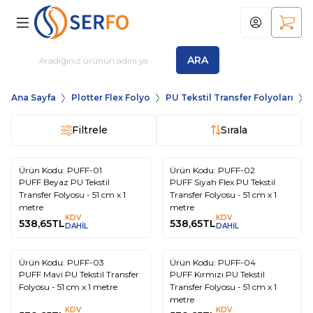
Hesabım
Sepet
ARA
Ana Sayfa
Plotter Flex Folyo
PU Tekstil Transfer Folyoları
Filtrele
Sırala
Ürün Kodu:
PUFF-01
Ürün Kodu:
PUFF-02
PUFF Beyaz PU Tekstil
PUFF Siyah Flex PU Tekstil
Transfer Folyosu - 51 cm x 1
Transfer Folyosu - 51 cm x 1
metre
metre
KDV
KDV
538,65
TL
538,65
TL
DAHİL
DAHİL
Ürün Kodu:
PUFF-03
Ürün Kodu:
PUFF-04
PUFF Mavi PU Tekstil Transfer
PUFF Kırmızı PU Tekstil
Folyosu - 51 cm x 1 metre
Transfer Folyosu - 51 cm x 1
metre
KDV
KDV