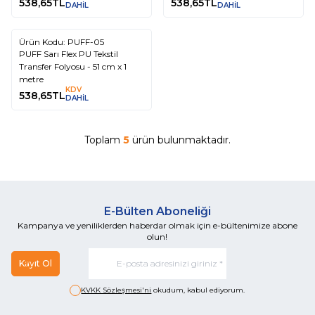
538,65
TL
538,65
TL
DAHİL
DAHİL
Ürün Kodu:
PUFF-05
PUFF Sarı Flex PU Tekstil
Transfer Folyosu - 51 cm x 1
metre
KDV
538,65
TL
DAHİL
Toplam
5
ürün bulunmaktadır.
E-Bülten Aboneliği
Kampanya ve yeniliklerden haberdar olmak için e-bültenimize abone
olun!
Kayıt Ol
KVKK Sözleşmesi'ni
okudum, kabul ediyorum.