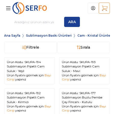
Hesabım
Sepet
ARA
Ana Sayfa
Sublimasyon Baskı Ürünleri
Cam - Kristal Ürünler
Filtrele
Sırala
Ürün Kodu:
SKUPA-194
Ürün Kodu:
SKUPA-193
Sublimasyon Pipetli Cam
Sublimasyon Pipetli Cam
Suluk - Yeşil
Suluk - Mavi
Ürün fiyatını görmek için
Bayi
Ürün fiyatını görmek için
Bayi
Girişi
yapınız
Girişi
yapınız
Ürün Kodu:
SKUPA-192
Ürün Kodu:
SKUPA-177
Sublimasyon Pipetli Cam
Sublimasyon Buzlu Pembe
Suluk - Kırmızı
Çay Fincanı - Kutulu
Ürün fiyatını görmek için
Bayi
Ürün fiyatını görmek için
Bayi
Girişi
yapınız
Girişi
yapınız