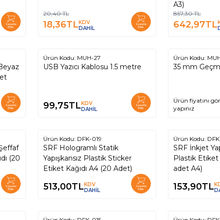
A3)
20,40
TL
857,30
TL
18,36
TL
KDV
642,97
TL
Sepete
Sepete
Ekle
DAHİL
Ekle
Ürün Kodu:
MUH-27
Ürün Kodu:
MUH
 Beyaz
USB Yazıcı Kablosu 1.5 metre
35 mm Geçme 
ket
Ürün fiyatını gö
99,75
TL
KDV
Sepete
Sepete
yapınız
Ekle
DAHİL
Ekle
Ürün Kodu:
DFK-019
Ürün Kodu:
DFK
Şeffaf
SRF Hologramlı Statik
SRF İnkjet Yap
ıdı (20
Yapışkansız Plastik Sticker
Plastik Etiket
Etiket Kağıdı A4 (20 Adet)
adet A4)
513,00
TL
KDV
153,90
TL
K
Sepete
Sepete
Ekle
DAHİL
Ekle
D
Ürün Kodu:
DFK-015
Ürün Kodu:
DFK