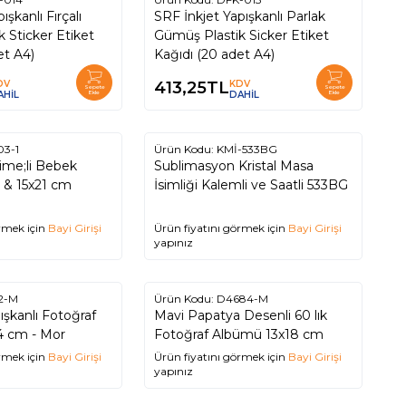
ışkanlı Fırçalı
SRF İnkjet Yapışkanlı Parlak
 Sticker Etiket
Gümüş Plastik Sicker Etiket
et A4)
Kağıdı (20 adet A4)
DV
413,25
TL
KDV
Sepete
Sepete
AHİL
Ekle
DAHİL
Ekle
03-1
Ürün Kodu:
KMİ-533BG
ime;li Bebek
Sublimasyon Kristal Masa
10x15 & 15x21 cm
İsimliği Kalemli ve Saatli 533BG
rmek için
Bayi Girişi
Ürün fiyatını görmek için
Bayi Girişi
yapınız
2-M
Ürün Kodu:
D4684-M
ışkanlı Fotoğraf
Mavi Papatya Desenli 60 lık
4 cm - Mor
Fotoğraf Albümü 13x18 cm
rmek için
Bayi Girişi
Ürün fiyatını görmek için
Bayi Girişi
yapınız