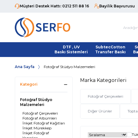
Müşteri Destek Hattı: 0212 511 88 16
Bayilik Başvurusu
DTF , UV
SubtecCotton
S
Baskı Sistemleri
Transfer Baskı
Ba
Ana Sayfa
Fotoğraf Stüdyo Malzemeleri
Marka Kategorileri
Kategori
Fotoğraf Çerçeveleri
Fotoğraf Stüdyo
Malzemeleri
Diğer Ürünler
Topta
Fotoğraf Çerçeveleri
Fotoğraf Albümleri
İnkjet Fotoğraf Kağıtları
İnkjet Mürekkep
İnkjet Fotoğraf
Tük
Yazıcıları