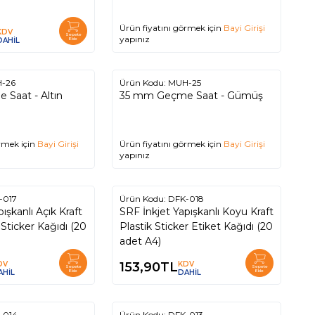
Ürün fiyatını görmek için
Bayi Girişi
KDV
Sepete
yapınız
DAHİL
Ekle
-26
Ürün Kodu:
MUH-25
Saat - Altın
35 mm Geçme Saat - Gümüş
rmek için
Bayi Girişi
Ürün fiyatını görmek için
Bayi Girişi
yapınız
-017
Ürün Kodu:
DFK-018
ışkanlı Açık Kraft
SRF İnkjet Yapışkanlı Koyu Kraft
 Sticker Kağıdı (20
Plastik Sticker Etiket Kağıdı (20
adet A4)
DV
153,90
TL
KDV
Sepete
Sepete
AHİL
Ekle
DAHİL
Ekle
-014
Ürün Kodu:
DFK-013