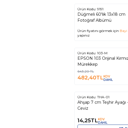
Ürün Kodu:
9191
Düğmeli 60'lık 13x18 cm
Fotoğraf Albümü
Ürün fiyatını görmek için
Bayi 
yapınız
Ürün Kodu:
103-M
%
25
EPSON 103 Orijinal Kırmız
Mürekkep
643,20
TL
482,40
TL
KDV
DAHİL
Ürün Kodu:
THA-01
Ahşap 7 cm Teşhir Ayağı 
Ceviz
14,25
TL
KDV
DAHİL