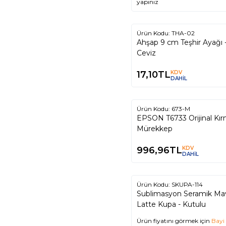
yapınız
Ürün Kodu:
THA-02
Ahşap 9 cm Teşhir Ayağı 
Ceviz
17,10
TL
KDV
DAHİL
Ürün Kodu:
673-M
EPSON T6733 Orijinal Kır
Mürekkep
996,96
TL
KDV
DAHİL
Ürün Kodu:
SKUPA-114
Sublimasyon Seramik Ma
Latte Kupa - Kutulu
Ürün fiyatını görmek için
Bayi 