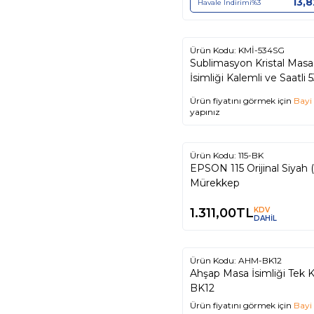
13,8
Havale İndirimi
%
3
Ürün Kodu:
KMİ-534SG
Sublimasyon Kristal Masa
İsimliği Kalemli ve Saatli
Ürün fiyatını görmek için
Bayi 
yapınız
Ürün Kodu:
115-BK
EPSON 115 Orijinal Siyah (Black)
Mürekkep
1.311,00
TL
KDV
DAHİL
Ürün Kodu:
AHM-BK12
Ahşap Masa İsimliği Tek K
BK12
Ürün fiyatını görmek için
Bayi 