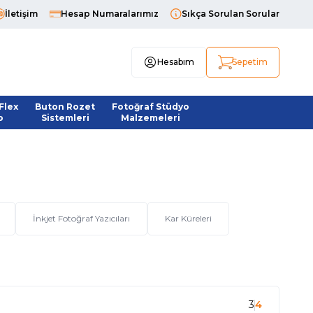
İletişim
Hesap Numaralarımız
Sıkça Sorulan Sorular
Hesabım
Sepetim
Flex
Buton Rozet
Fotoğraf Stüdyo
o
Sistemleri
Malzemeleri
İnkjet Fotoğraf Yazıcıları
Kar Küreleri
3
4