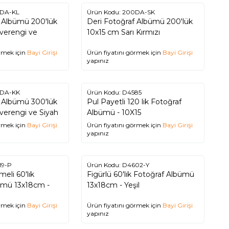
DA-KL
Ürün Kodu:
200DA-SK
f Albümü 200'lük
Deri Fotoğraf Albümü 200'lük
verengi ve
10x15 cm Sarı Kırmızı
rmek için
Bayi Girişi
Ürün fiyatını görmek için
Bayi Girişi
yapınız
DA-KK
Ürün Kodu:
D4585
f Albümü 300'lük
Pul Payetli 120 lik Fotoğraf
 cm Kahverengi ve Siyah
Albümü - 10X15
rmek için
Bayi Girişi
Ürün fiyatını görmek için
Bayi Girişi
yapınız
19-P
Ürün Kodu:
D4602-Y
eli 60'lık
Figürlü 60'lık Fotoğraf Albümü
ümü 13x18cm -
13x18cm - Yeşil
rmek için
Bayi Girişi
Ürün fiyatını görmek için
Bayi Girişi
yapınız