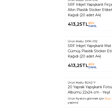
SRF İnkjet Yapışkanlı Fırça
Altın Plastik Sticker Etike
Kağıdı (20 adet A4)
413,25
TL
KDV
DAHİL
Ürün Kodu:
DFK-012
SRF İnkjet Yapışkanlı Mat
Gümüş Plastik Sticker Et
Kağıdı (20 adet A4)
413,25
TL
KDV
DAHİL
Ürün Kodu:
8242-Y
20 Yaprak Yapışkanlı Foto
Albümü 22x24 cm - Yeşil
Ürün fiyatını görmek için
Bayi 
yapınız