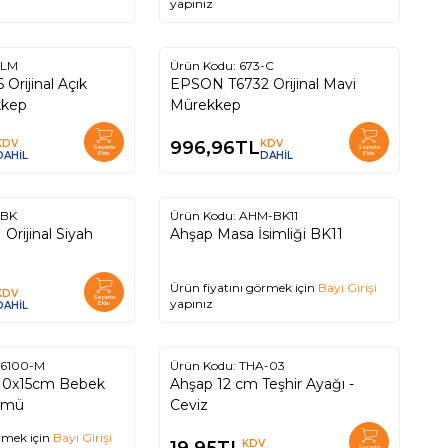
yapınız
-LM
Ürün Kodu:
673-C
rijinal Açık
EPSON T6732 Orijinal Mavi
kkep
Mürekkep
KDV
996,96
TL
KDV
Sepete
Sepete
DAHİL
Ekle
DAHİL
Ekle
-BK
Ürün Kodu:
AHM-BK11
rijinal Siyah
Ahşap Masa İsimliği BK11
Ürün fiyatını görmek için
Bayi Girişi
KDV
Sepete
yapınız
DAHİL
Ekle
6100-M
Ürün Kodu:
THA-03
 10x15cm Bebek
Ahşap 12 cm Teşhir Ayağı -
bümü
Ceviz
rmek için
Bayi Girişi
KDV
Sepete