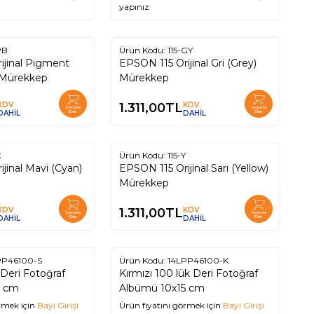
yapınız
PB
Ürün Kodu:
115-GY
EPSON 115 Orijinal Gri (Grey)
) Mürekkep
Mürekkep
KDV
1.311,00
TL
KDV
Sepete
Sepete
DAHİL
Ekle
DAHİL
Ekle
C
Ürün Kodu:
115-Y
EPSON 115 Orijinal Sarı (Yellow)
Mürekkep
KDV
1.311,00
TL
KDV
Sepete
Sepete
DAHİL
Ekle
DAHİL
Ekle
PP46100-S
Ürün Kodu:
14LPP46100-K
 Deri Fotoğraf
Kırmızı 100 lük Deri Fotoğraf
5 cm
Albümü 10x15 cm
rmek için
Bayi Girişi
Ürün fiyatını görmek için
Bayi Girişi