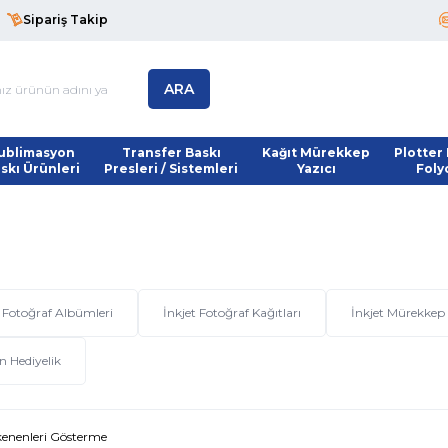
Sipariş Takip
ARA
ublimasyon
Transfer Baskı
Kağıt Mürekkep
Plotter 
skı Ürünleri
Presleri / Sistemleri
Yazıcı
Foly
Fotoğraf Albümleri
İnkjet Fotoğraf Kağıtları
İnkjet Mürekkep
n Hediyelik
enenleri Gösterme