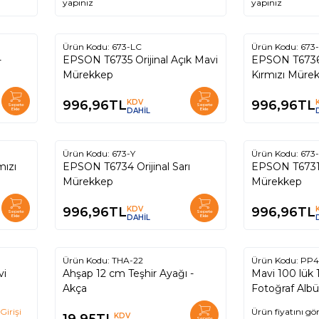
yapınız
yapınız
Ürün Kodu:
673-LC
Ürün Kodu:
673
-
EPSON T6735 Orijinal Açık Mavi
EPSON T6736 O
Mürekkep
Kırmızı Müre
996,96
TL
KDV
996,96
TL
Sepete
Sepete
Ekle
DAHİL
Ekle
Ürün Kodu:
673-Y
Ürün Kodu:
673
mızı
EPSON T6734 Orijinal Sarı
EPSON T6731 O
Mürekkep
Mürekkep
996,96
TL
KDV
996,96
TL
Sepete
Sepete
Ekle
DAHİL
Ekle
Ürün Kodu:
THA-22
Ürün Kodu:
PP4
vi
Ahşap 12 cm Teşhir Ayağı -
Mavi 100 lük
Akça
Fotoğraf Al
Girişi
Ürün fiyatını gö
KDV
Sepete