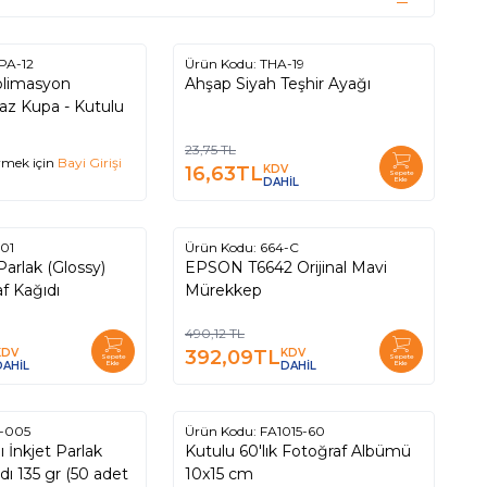
PA-12
Ürün Kodu:
THA-19
%
30
limasyon
Ahşap Siyah Teşhir Ayağı
az Kupa - Kutulu
23,75
TL
rmek için
Bayi Girişi
16,63
TL
KDV
Sepete
DAHİL
Ekle
01
Ürün Kodu:
664-C
%
20
Parlak (Glossy)
EPSON T6642 Orijinal Mavi
af Kağıdı
Mürekkep
490,12
TL
KDV
392,09
TL
KDV
Sepete
Sepete
DAHİL
Ekle
DAHİL
Ekle
-005
Ürün Kodu:
FA1015-60
 İnkjet Parlak
Kutulu 60'lık Fotoğraf Albümü
dı 135 gr (50 adet
10x15 cm