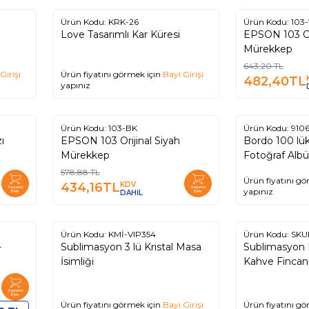
Ürün Kodu:
KRK-26
Ürün Kodu:
103-
%
25
Love Tasarımlı Kar Küresi
EPSON 103 Ori
Mürekkep
643,20
TL
Girişi
Ürün fiyatını görmek için
Bayi Girişi
482,40
TL
yapınız
Ürün Kodu:
103-BK
Ürün Kodu:
910
%
25
ı
EPSON 103 Orijinal Siyah
Bordo 100 lü
Mürekkep
Fotoğraf Al
578,88
TL
Ürün fiyatını gö
434,16
TL
KDV
Sepete
Sepete
yapınız
Ekle
DAHİL
Ekle
Ürün Kodu:
KMİ-VIP354
Ürün Kodu:
SKU
-
Sublimasyon 3 lü Kristal Masa
Sublimasyon 
İsimliği
Kahve Fincanı 
Sepete
Ekle
Ürün fiyatını görmek için
Bayi Girişi
Ürün fiyatını gö