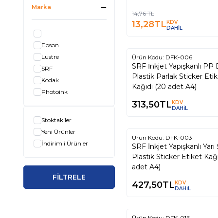
Marka
Kırmızı
14,76
TL
13,28
TL
KDV
Kahverengi
DAHİL
Siyah
Epson
S
Lustre
Ürün Kodu:
DFK-006
M
SRF İnkjet Yapışkanlı PP
SRF
Yeşil
Plastik Parlak Sticker Eti
Kodak
Turuncu
Kağıdı (20 adet A4)
Photoink
L
313,50
TL
KDV
Sarı
DAHİL
XL
Stoktakiler
Mavi
Yeni Ürünler
Ürün Kodu:
DFK-003
Kırmızı
İndirimli Ürünler
SRF İnkjet Yapışkanlı Yarı 
Plastik Sticker Etiket Kağ
adet A4)
FİLTRELE
427,50
TL
KDV
DAHİL
Ürün Kodu:
DFK-016