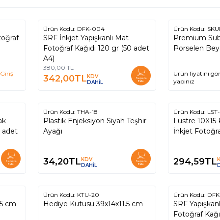
Ürün Kodu:
DFK-004
Ürün Kodu:
SKU
%
10
oğraf
SRF İnkjet Yapışkanlı Mat
Premium Sub
Fotoğraf Kağıdı 120 gr (50 adet
Porselen Bey
A4)
380,00
TL
Girişi
Ürün fiyatını gö
342,00
TL
KDV
Sepete
yapınız
DAHİL
Ekle
Ürün Kodu:
THA-18
Ürün Kodu:
LST-
ak
Plastik Enjeksiyon Siyah Teşhir
Lustre 10X15 
0 adet
Ayağı
İnkjet Fotoğr
34,20
TL
KDV
294,59
TL
Sepete
Sepete
Ekle
DAHİL
Ekle
Ürün Kodu:
KTU-20
Ürün Kodu:
DFK
%
%
10
25
.5 cm
Hediye Kutusu 39x14x11.5 cm
SRF Yapışkanlı
Fotoğraf Kağı