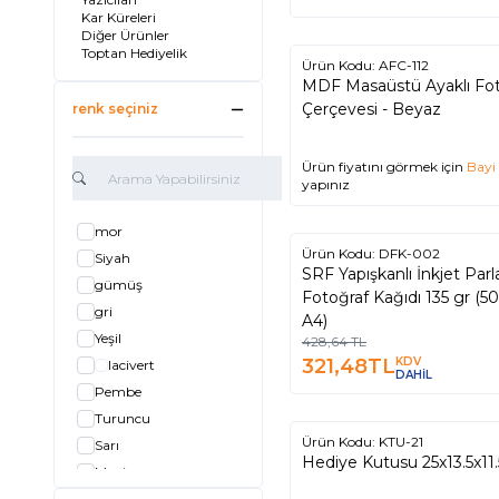
Kar Küreleri
Diğer Ürünler
Toptan Hediyelik
Ürün Kodu:
AFC-112
MDF Masaüstü Ayaklı Fot
Çerçevesi - Beyaz
renk seçiniz
Ürün fiyatını görmek için
Bayi 
yapınız
mor
Ürün Kodu:
DFK-002
%
Siyah
25
SRF Yapışkanlı İnkjet Parl
gümüş
Fotoğraf Kağıdı 135 gr (5
gri
A4)
Yeşil
428,64
TL
321,48
TL
KDV
lacivert
DAHİL
Pembe
Turuncu
Ürün Kodu:
KTU-21
%
Sarı
10
Hediye Kutusu 25x13.5x11
Mavi
kahverengi