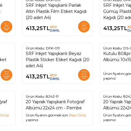
lı
SRF İnkjet Yapışkanlı Parlak
SRF İnkjet Yap
t
Altın Plastik Film Etiket Kağıdı
Gümüş Plastik
(20 adet A4)
Kağıdı (20 ad
413,25
TL
KDV
413,25
TL
K
Sepete
Sepete
Ekle
DAHİL
Ekle
D
Ürün Kodu:
DFK-011
Ürün Kodu:
DS-
SRF İnkjet Yapışkanlı Beyaz
Kutulu 80&pr
iket
Plastik Sticker Etiket Kağıdı (20
Albümü 
adet A4)
Ürün fiyatını gö
413,25
TL
KDV
Sepete
Sepete
yapınız
Ekle
DAHİL
Ekle
Ürün Kodu:
8242-P
Ürün Kodu:
824
ğraf
20 Yaprak Yapışkanlı Fotoğraf
20 Yaprak Yap
Albümü 22x24 cm - Pembe
Albümü 22x2
Girişi
Ürün fiyatını görmek için
Bayi Girişi
Ürün fiyatını gö
yapınız
yapınız