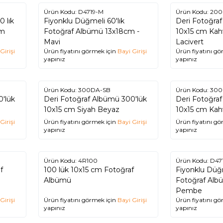
Ürün Kodu:
D4719-M
Ürün Kodu:
200
0 lık
Fiyonklu Düğmeli 60'lık
Deri Fotoğra
cm
Fotoğraf Albümü 13x18cm -
10x15 cm Kah
Mavi
Lacivert
Girişi
Ürün fiyatını görmek için
Bayi Girişi
Ürün fiyatını gö
yapınız
yapınız
Ürün Kodu:
300DA-SB
Ürün Kodu:
300
0'lük
Deri Fotoğraf Albümü 300'lük
Deri Fotoğra
10x15 cm Siyah Beyaz
10x15
Girişi
Ürün fiyatını görmek için
Bayi Girişi
Ürün fiyatını gö
yapınız
yapınız
Ürün Kodu:
4R100
Ürün Kodu:
D47
f
100 lük 10x15 cm Fotoğraf
Fiyonklu Düğm
Albümü
Fotoğraf Alb
Pembe
Girişi
Ürün fiyatını görmek için
Bayi Girişi
Ürün fiyatını gö
yapınız
yapınız