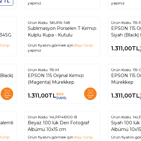
2
TL
yapınız
yapınız
Ürün Kodu:
SKUPA-148
Ürün Kodu:
115-
Sublimasyon Porselen T Kırmızı
EPSON 115 Orijinal Pigment
 534SG
Kulplu Kupa - Kutulu
Siyah (Black
Girişi
Ürün fiyatını görmek için
Bayi Girişi
1.311,00
TL
yapınız
Ürün Kodu:
115-M
Ürün Kodu:
115-
EPSON 115 Orijinal Kırmızı
EPSON 115 Orijinal Mavi (Cyan)
(Magenta) Mürekkep
Mürekkep
1.311,00
TL
KDV
1.311,00
TL
Sepete
Sepete
Ekle
DAHİL
Ekle
Ürün Kodu:
14LPP46100-B
Ürün Kodu:
14L
alemli
Beyaz 100 lük Deri Fotoğraf
Siyah 100 lük
Albümü 10x15 cm
Albümü 10x1
Girişi
Ürün fiyatını görmek için
Bayi Girişi
Ürün fiyatını gö