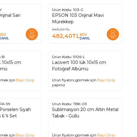
Y
Ürün Kodu:
103-C
%
25
jinal Sarı
EPSON 103 Orijinal Mavi
Mürekkep
643,20
TL
KDV
482,40
TL
KDV
Sepete
Sepete
DAHİL
Ekle
DAHİL
Ekle
6-B
Ürün Kodu:
9106-L
k 10x15 cm
Lacivert 100 lük 10x15 cm
bümü
Fotoğraf Albümü
rmek için
Bayi Girişi
Ürün fiyatını görmek için
Bayi Girişi
yapınız
PA-99
Ürün Kodu:
TBK-03
Porselen Siyah
Sublimasyon 20 cm Altın Metal
6 'lı Set
Tabak - Güllü
rmek için
Bayi Girişi
Ürün fiyatını görmek için
Bayi Girişi