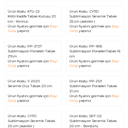
Tükendi
Ürün Kodu:
KTU-22
Ürün Kodu:
CY11D
Kilitli Kadife Tabak Kutusu 20
Sublimasyon Seramik Tabak
cm - Kırmızı
25 cm (askılıklı )
Ürün fiyatını görmek için
Bayi
Ürün fiyatını görmek için
Bayi
Girişi
yapınız
Girişi
yapınız
Tükendi
Tükendi
Ürün Kodu:
PP-2727
Ürün Kodu:
PP-1616
Sublimasyon Porselen Tabak
Sublimasyon PorselenTabak 16
27cm
cm
Ürün fiyatını görmek için
Bayi
Ürün fiyatını görmek için
Bayi
Girişi
yapınız
Girişi
yapınız
Tükendi
Tükendi
Ürün Kodu:
Y-2020
Ürün Kodu:
PP-2121
Seramik Düz Tabak 20 cm
Sublimasyon Porselen Tabak
21 cm
Ürün fiyatını görmek için
Bayi
Ürün fiyatını görmek için
Bayi
Girişi
yapınız
Girişi
yapınız
Tükendi
Tükendi
Ürün Kodu:
CY11C
Ürün Kodu:
SRT-02
Sublimasyon Seramik Tabak
Sublimasyon Seramik Tabak
20 cm (askılıklı )
20 cm - Bordürlü