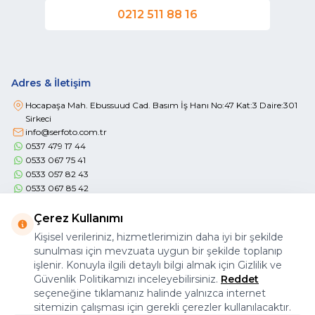
0212 511 88 16
Adres & İletişim
Hocapaşa Mah. Ebussuud Cad. Basım İş Hanı No:47 Kat:3 Daire:301
Sirkeci
info@serfoto.com.tr
0537 479 17 44
0533 067 75 41
0533 057 82 43
0533 067 85 42
Çerez Kullanımı
Kişisel verileriniz, hizmetlerimizin daha iyi bir şekilde
sunulması için mevzuata uygun bir şekilde toplanıp
işlenir. Konuyla ilgili detaylı bilgi almak için Gizlilik ve
Önemli Bilgiler
Güvenlik Politikamızı inceleyebilirsiniz.
Reddet
seçeneğine tıklamanız halinde yalnızca internet
Hızlı Erişim
sitemizin çalışması için gerekli çerezler kullanılacaktır.