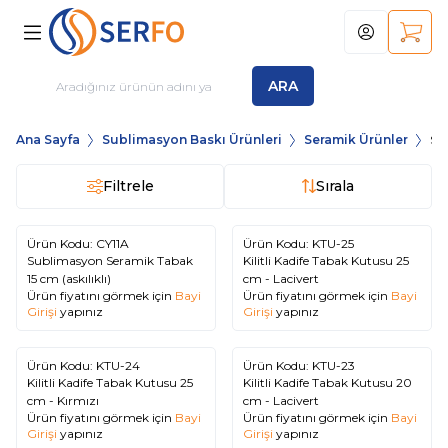
Hesabım
Sepet
ARA
Ana Sayfa
Sublimasyon Baskı Ürünleri
Seramik Ürünler
Su
Filtrele
Sırala
Ürün Kodu:
CY11A
Ürün Kodu:
KTU-25
Sublimasyon Seramik Tabak
Kilitli Kadife Tabak Kutusu 25
15 cm (askılıklı)
cm - Lacivert
Ürün fiyatını görmek için
Bayi
Ürün fiyatını görmek için
Bayi
Girişi
yapınız
Girişi
yapınız
Ürün Kodu:
KTU-24
Ürün Kodu:
KTU-23
Kilitli Kadife Tabak Kutusu 25
Kilitli Kadife Tabak Kutusu 20
cm - Kırmızı
cm - Lacivert
Ürün fiyatını görmek için
Bayi
Ürün fiyatını görmek için
Bayi
Girişi
yapınız
Girişi
yapınız