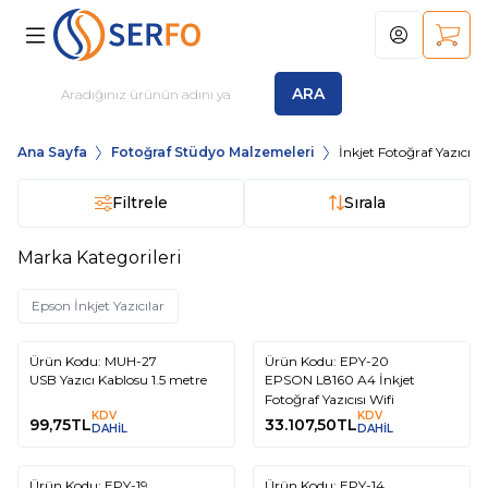
Hesabım
Sepet
ARA
Ana Sayfa
Fotoğraf Stüdyo Malzemeleri
İnkjet Fotoğraf Yazıcılar
Filtrele
Sırala
Marka Kategorileri
Epson İnkjet Yazıcılar
Ürün Kodu:
MUH-27
Ürün Kodu:
EPY-20
USB Yazıcı Kablosu 1.5 metre
EPSON L8160 A4 İnkjet
Fotoğraf Yazıcısı Wifi
KDV
KDV
99,75
TL
33.107,50
TL
DAHİL
DAHİL
Tükendi
Ürün Kodu:
EPY-19
Ürün Kodu:
EPY-14
%