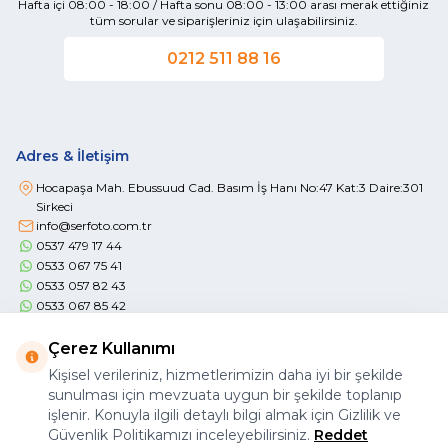
Hafta içi 08:00 - 18:00 / Hafta sonu 08:00 - 13:00 arası merak ettiğiniz
tüm sorular ve siparişleriniz için ulaşabilirsiniz.
0212 511 88 16
Adres & İletişim
Hocapaşa Mah. Ebussuud Cad. Basım İş Hanı No:47 Kat:3 Daire:301
Sirkeci
info@serfoto.com.tr
0537 479 17 44
0533 067 75 41
0533 057 82 43
0533 067 85 42
Çerez Kullanımı
Kişisel verileriniz, hizmetlerimizin daha iyi bir şekilde
sunulması için mevzuata uygun bir şekilde toplanıp
işlenir. Konuyla ilgili detaylı bilgi almak için Gizlilik ve
Önemli Bilgiler
Güvenlik Politikamızı inceleyebilirsiniz.
Reddet