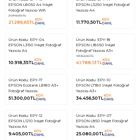
3
EPSON L8050 A4 İnkjet
EPSON L3250 İnkjet Fotoğraf
Fotoğraf Yazıcısı Wifi
Yazıcısı A4
21.945,00
TL
KDV
KDV
21.286,65
TL
11.770,50
TL
DAHİL
DAHİL
Tükendi
Tükendi
Ürün Kodu:
EPY-04
Ürün Kodu:
EPY-18
%
15
EPSON L3150 İnkjet Fotoğraf
EPSON L18050 İnkjet
Yazıcısı A4
Fotoğraf Yazıcısı A3+
49.162,50
TL
KDV
KDV
10.918,35
TL
41.788,13
TL
DAHİL
DAHİL
Tükendi
Tükendi
Ürün Kodu:
EPY-17
Ürün Kodu:
EPY-10
EPSON Ecotank L8180 A3+
EPSON L7180 İnkjet Fotoğraf
Fotoğraf Yazıcısı
Yazıcısı A3+
KDV
KDV
51.300,00
TL
34.456,50
TL
DAHİL
DAHİL
Tükendi
Tükendi
Ürün Kodu:
EPY-12
Ürün Kodu:
EPY-07
EPSON L1210 İnkjet Fotoğraf
EPSON L850 İnkjet Fotoğraf
Yazıcısı A4
Yazıcısı A4
KDV
KDV
9.405,00
TL
25.080,00
TL
DAHİL
DAHİL