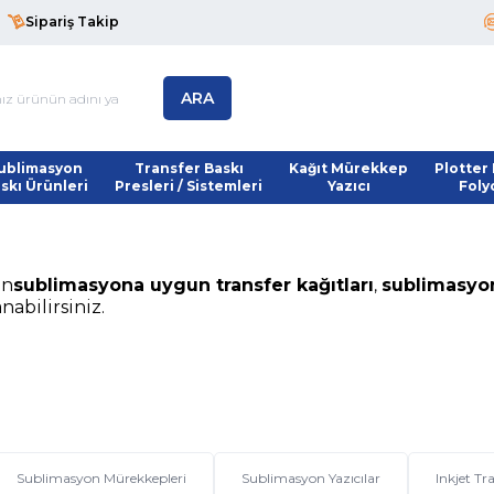
Sipariş Takip
ARA
ublimasyon
Transfer Baskı
Kağıt Mürekkep
Plotter 
skı Ürünleri
Presleri / Sistemleri
Yazıcı
Foly
an
sublimasyona uygun transfer kağıtları
sublimasyo
,
abilirsiniz.
Sublimasyon Mürekkepleri
Sublimasyon Yazıcılar
Inkjet Tr