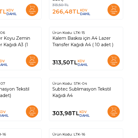
313,50
TL
TL
KDV
266,48
TL
KDV
Sepete
Sepete
DAHİL
Ekle
DAHİL
Ekle
-06
Ürün Kodu:
LTK-15
er Koyu Zemin
Kalem Baskısı için A4 Lazer
er Kağıdı A3 (1
Transfer Kağıdı A4 ( 10 adet )
DV
313,50
TL
KDV
Sepete
Sepete
AHİL
Ekle
DAHİL
Ekle
-07
Ürün Kodu:
STK-04
asyon Tekstil
Subtec Sublimasyon Tekstil
 adet)
Kağıdı A4
KDV
303,98
TL
KDV
Sepete
Sepete
DAHİL
Ekle
DAHİL
Ekle
Tükendi
-16
Ürün Kodu:
LTK-16