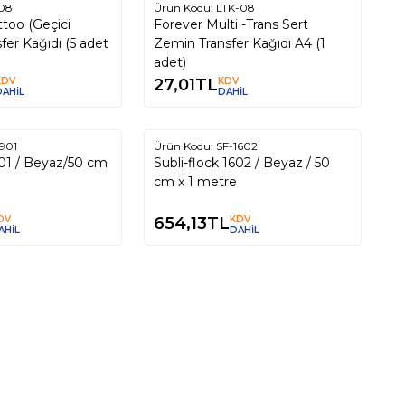
-08
Ürün Kodu:
LTK-08
ttoo (Geçici
Forever Multi -Trans Sert
er Kağıdı (5 adet
Zemin Transfer Kağıdı A4 (1
adet)
KDV
27,01
TL
KDV
DAHİL
DAHİL
ükendi
Tükendi
901
Ürün Kodu:
SF-1602
901 / Beyaz/50 cm
Subli-flock 1602 / Beyaz / 50
cm x 1 metre
DV
654,13
TL
KDV
AHİL
DAHİL