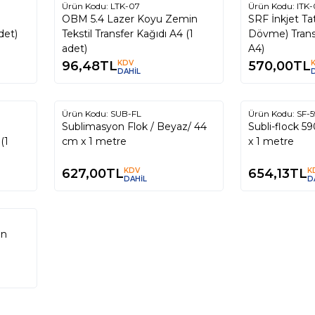
Ürün Kodu:
LTK-07
Ürün Kodu:
ITK
OBM 5.4 Lazer Koyu Zemin
SRF İnkjet Ta
det)
Tekstil Transfer Kağıdı A4 (1
Dövme) Transf
adet)
A4)
96,48
TL
KDV
570,00
TL
DAHİL
Tükendi
T
Ürün Kodu:
SUB-FL
Ürün Kodu:
SF-5
Sublimasyon Flok / Beyaz/ 44
Subli-flock 5
(1
cm x 1 metre
x 1 metre
627,00
TL
KDV
654,13
TL
K
DAHİL
D
on