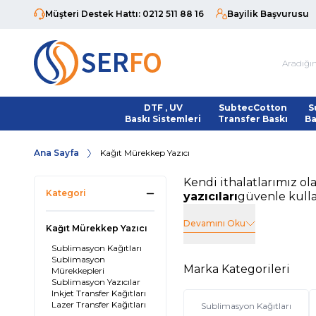
Müşteri Destek Hattı: 0212 511 88 16
Bayilik Başvurusu
DTF , UV
SubtecCotton
S
Baskı Sistemleri
Transfer Baskı
Ba
Ana Sayfa
Kağıt Mürekkep Yazıcı
Kendi ithalatlarımız ol
Kategori
yazıcıları
güvenle kullan
Devamını Oku
Kağıt Mürekkep Yazıcı
Sublimasyon Kağıtları
Sublimasyon
Marka Kategorileri
Mürekkepleri
Sublimasyon Yazıcılar
Inkjet Transfer Kağıtları
Lazer Transfer Kağıtları
Sublimasyon Kağıtları