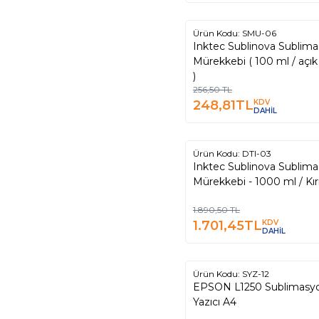
Ürün Kodu:
SMU-06
%
3
Inktec Sublinova Sublim
Mürekkebi ( 100 ml / açık mavi
)
256,50
TL
248,81
TL
KDV
DAHİL
Ürün Kodu:
DTI-03
%
10
Inktec Sublinova Sublim
Mürekkebi - 1000 ml / Kır
1.890,50
TL
1.701,45
TL
KDV
DAHİL
Ürün Kodu:
SYZ-12
%
3
EPSON L1250 Sublimasy
Yazıcı A4