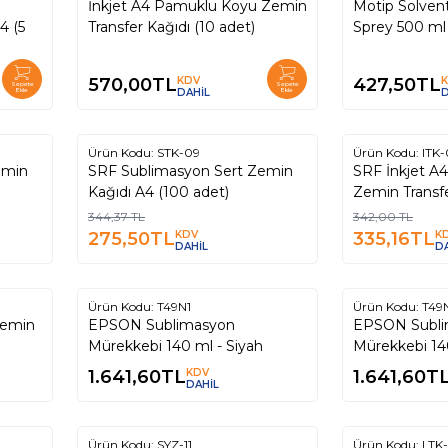
İnkjet A4 Pamuklu Koyu Zemin
Motip Solvent Bazlı Akrilik
4 (5
Transfer Kağıdı (10 adet)
Sprey 500 ml
570,00
TL
KDV
427,50
TL
Sepete
Sepete
Ekle
DAHİL
Ekle
D
Tükendi
T
Ürün Kodu:
STK-09
Ürün Kodu:
ITK-
%
%
20
2
emin
SRF Sublimasyon Sert Zemin
SRF İnkjet A
Kağıdı A4 (100 adet)
Zemin Transfe
344,37
TL
342,00
TL
275,50
TL
KDV
335,16
TL
K
DAHİL
D
Tükendi
T
Ürün Kodu:
T49N1
Ürün Kodu:
T49
Zemin
EPSON Sublimasyon
EPSON Sublimasyon
Mürekkebi 140 ml - Siyah
Mürekkebi 14
1.641,60
TL
KDV
1.641,60
T
DAHİL
Tükendi
T
Ürün Kodu:
SYZ-11
Ürün Kodu:
LTK