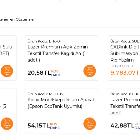
enenleri Gösterme
Ürün Kodu:
LTK-01
Ürün Kodu:
SUB
%
10
f Sulu
Lazer Premium Açık Zemin
CADlink Digit
DET)
Tekstil Transfer Kağıdı A4 (1
Sublimasyon 
adet )
Rip Yazılım
10.870,08
TL
20,58
TL
KDV
9.783,07
T
Sepete
Sepete
Ekle
DAHİL
Ekle
Ürün Kodu:
MUH-15
Ürün Kodu:
LTK
Kolay Mürekkep Dolum Aparatı
Lazer Premi
 (5
(Epson EcoTank Uyumlu)
Tekstil Transf
adet)
54,15
TL
KDV
42,88
TL
KD
Sepete
Sepete
Ekle
DAHİL
Ekle
DA