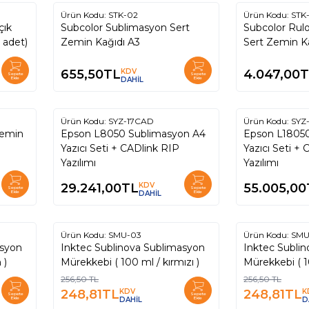
Ürün Kodu:
STK-02
Ürün Kodu:
STK
çık
Subcolor Sublimasyon Sert
Subcolor Rul
 adet)
Zemin Kağıdı A3
655,50
TL
KDV
4.047,00
T
Sepete
Sepete
Ekle
DAHİL
Ekle
Ürün Kodu:
SYZ-17CAD
Ürün Kodu:
SYZ
Yeni
Zemin
Epson L8050 Sublimasyon A4
Epson L1805
Yazıcı Seti + CADlink RIP
Yazıcı Seti +
Yazılımı
Yazılımı
29.241,00
TL
KDV
55.005,00
Sepete
Sepete
Ekle
DAHİL
Ekle
Ürün Kodu:
SMU-03
Ürün Kodu:
SMU
%
%
3
3
asyon
Inktec Sublinova Sublimasyon
Inktec Subli
h )
Mürekkebi ( 100 ml / kırmızı )
Müre
256,50
TL
256,50
TL
248,81
TL
KDV
248,81
TL
K
Sepete
Sepete
Ekle
DAHİL
Ekle
D