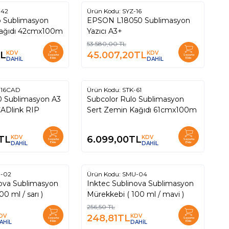
-42
Ürün Kodu:
SYZ-16
%
16
o Sublimasyon
EPSON L18050 Sublimasyon
Sert Zemin Kağıdı 42cmx100m
Yazıcı A3+
53.580,00
TL
L
KDV
45.007,20
TL
KDV
Sepete
Sepete
DAHİL
Ekle
DAHİL
Ekle
-16CAD
Ürün Kodu:
STK-61
0 Sublimasyon A3
Subcolor Rulo Sublimasyon
 CADlink RIP
Sert Zemin Kağıdı 61cmx100m
TL
KDV
6.099,00
TL
KDV
Sepete
Sepete
DAHİL
Ekle
DAHİL
Ekle
-02
Ürün Kodu:
SMU-04
%
3
nova Sublimasyon
Inktec Sublinova Sublimasyon
kkebi ( 100 ml / sarı )
Mürekkebi ( 100 ml / mavi )
256,50
TL
DV
248,81
TL
KDV
Sepete
Sepete
AHİL
Ekle
DAHİL
Ekle