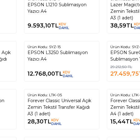
EPSON L1210 Sublimasyon
Lazer Magicto
Yazıcı A4
Zemin Tekstil
A3 (1 adet)
9.593,10
TL
KDV
38,59
TL
KD
DAHİL
DA
Tükendi
T
Ürün Kodu:
SYZ-15
Ürün Kodu:
SYZ-
%
6
 Açık
EPSON L3250 Sublimasyon
EPSON SureColor 
ğıdı
Yazıcı A4
Sublimasyon 
29.212,50
TL
12.768,00
TL
KDV
27.459,75
DAHİL
Tükendi
T
Ürün Kodu:
LTK-05
Ürün Kodu:
LTK
on
Forever Classic Universal Açık
Forever Class
Zemin Tekstil Transfer Kağıdı
Zemin Tekstil Transfer Kağıd
A3 (1 adet)
A4 (1 adet)
28,30
TL
KDV
15,44
TL
KD
DAHİL
DAH
Tükendi
T