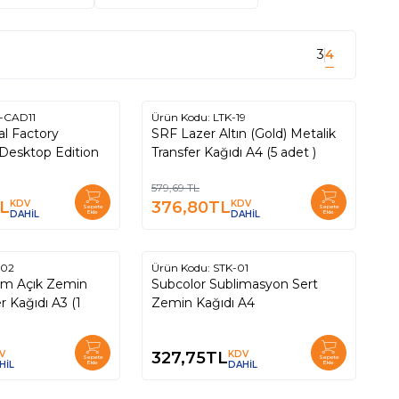
3
4
-CAD11
Ürün Kodu:
LTK-19
%
35
al Factory
SRF Lazer Altın (Gold) Metalik
Desktop Edition
Transfer Kağıdı A4 (5 adet )
579,69
TL
L
KDV
376,80
TL
KDV
Sepete
Sepete
DAHİL
Ekle
DAHİL
Ekle
-02
Ürün Kodu:
STK-01
um Açık Zemin
Subcolor Sublimasyon Sert
er Kağıdı A3 (1
Zemin Kağıdı A4
V
327,75
TL
KDV
Sepete
Sepete
HİL
Ekle
DAHİL
Ekle