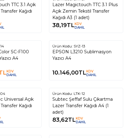
uch TTC 3.1 Açık
Lazer Magictouch TTC 3.1 Plus
 Transfer Kağıdı
Açık Zemin Tekstil Transfer
Kağıdı A3 (1 adet)
V
38,19
TL
KDV
HİL
DAHİL
ükendi
Tükendi
14
Ürün Kodu:
SYZ-13
SC-F100
EPSON L3210 Sublimasyon
Yazıcı A4
Yazıcı A4
TL
KDV
10.146,00
TL
KDV
DAHİL
DAHİL
ükendi
Tükendi
-04
Ürün Kodu:
LTK-12
ic Universal Açık
Subtec Şeffaf Sulu Çıkartma
ı
Lazer Transfer Kağıdı A4 (1
adet)
V
83,62
TL
KDV
İL
DAHİL
ükendi
Tükendi