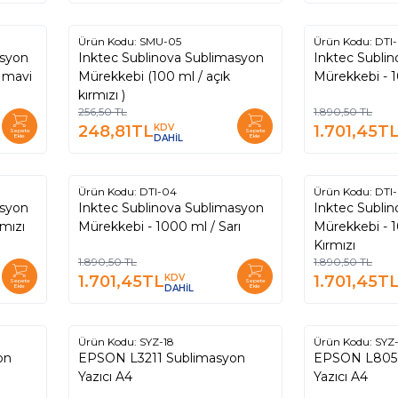
Ürün Kodu:
SMU-05
Ürün Kodu:
DTI-
%
%
3
10
asyon
Inktec Sublinova Sublimasyon
Inktec Subli
Mürekkebi (100 ml / açık
Mürekkebi - 1
kırmızı )
256,50
TL
1.890,50
TL
248,81
TL
KDV
1.701,45
T
Sepete
Sepete
Ekle
DAHİL
Ekle
Ürün Kodu:
DTI-04
Ürün Kodu:
DTI
%
%
10
10
asyon
Inktec Sublinova Sublimasyon
Inktec Subli
mızı
Mürekkebi - 1000 ml / Sarı
Mürekkebi - 1
Kırmızı
1.890,50
TL
1.890,50
TL
1.701,45
TL
KDV
1.701,45
T
Sepete
Sepete
Ekle
DAHİL
Ekle
Ürün Kodu:
SYZ-18
Ürün Kodu:
SYZ-
%
5
on
EPSON L3211 Sublimasyon
EPSON L8050
Yazıcı A4
Yazıcı A4