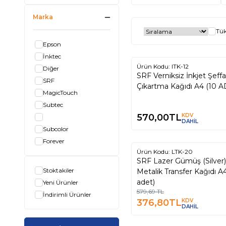
Marka
Tük
Epson
İnktec
Ürün Kodu:
ITK-12
Diğer
Yeni
SRF Verniksiz İnkjet Şeffa
SRF
Çıkartma Kağıdı A4 (10 A
MagicTouch
Subtec
570,00
TL
KDV
DAHİL
Subcolor
Forever
Ürün Kodu:
LTK-20
%
35
SRF Lazer Gümüş (Silver)
Stoktakiler
Metalik Transfer Kağıdı A4
adet)
Yeni Ürünler
579,69
TL
İndirimli Ürünler
376,80
TL
KDV
DAHİL