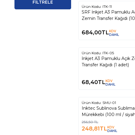
FİLTRELE
Ürün Kodu:
ITK-11
SRF İnkjet A3 Pamuklu A
Zemin Transfer Kağıdı (10
684,00
TL
KDV
DAHİL
Ürün Kodu:
ITK-05
İnkjet A3 Pamuklu Açık 
Transfer Kağıdı (1 adet)
68,40
TL
KDV
DAHİL
Ürün Kodu:
SMU-01
%
3
Inktec Sublinova Sublim
Mürekkebi (100 ml / siya
256,50
TL
248,81
TL
KDV
DAHİL