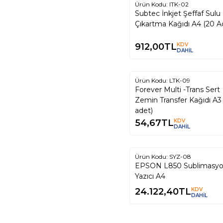
Ürün Kodu:
ITK-02
Subtec İnkjet Şeffaf Sulu
Çıkartma Kağıdı A4 (20 A
912,00
TL
KDV
DAHİL
Tükendi
Ürün Kodu:
LTK-09
Forever Multi -Trans Sert
Zemin Transfer Kağıdı A3 
adet)
54,67
TL
KDV
DAHİL
Tükendi
Ürün Kodu:
SYZ-08
EPSON L850 Sublimasy
Yazıcı A4
24.122,40
TL
KDV
DAHİL