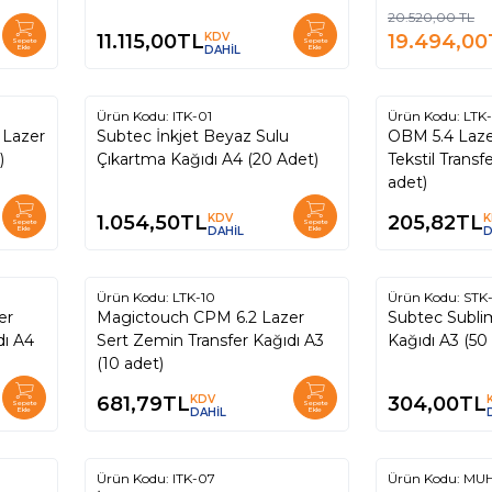
20.520,00
TL
11.115,00
TL
KDV
19.494,00
Sepete
Sepete
Ekle
DAHİL
Ekle
Ürün Kodu:
ITK-01
Ürün Kodu:
LTK
 Lazer
Subtec İnkjet Beyaz Sulu
OBM 5.4 Laz
)
Çıkartma Kağıdı A4 (20 Adet)
Tekstil Transf
adet)
1.054,50
TL
KDV
205,82
TL
K
Sepete
Sepete
Ekle
DAHİL
Ekle
D
Ürün Kodu:
LTK-10
Ürün Kodu:
STK
Magictouch CPM 6.2 Lazer
Subtec Sublim
Sert Zemin Transfer Kağıdı A3
Kağıdı A3 (50
(10 adet)
681,79
TL
KDV
304,00
TL
Sepete
Sepete
Ekle
DAHİL
Ekle
Ürün Kodu:
ITK-07
Ürün Kodu:
MUH