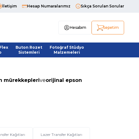
İletişim
Hesap Numaralarımız
Sıkça Sorulan Sorular
Hesabım
Sepetim
Flex
Buton Rozet
Fotoğraf Stüdyo
o
Sistemleri
Malzemeleri
n mürekkepleri
ve
orijinal epson
ansfer Kağıtları
Lazer Transfer Kağıtları