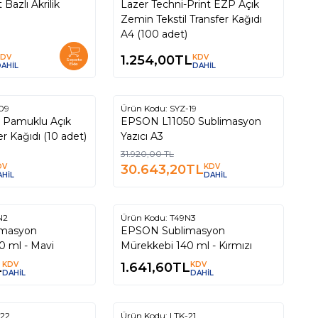
Lazer Techni-Print EZP Açık
Zemin Tekstil Transfer Kağıdı
A4 (100 adet)
KDV
1.254,00
TL
KDV
Sepete
AHİL
Ekle
DAHİL
ükendi
Tükendi
09
Ürün Kodu:
SYZ-19
%
4
4 Pamuklu Açık
EPSON L11050 Sublimasyon
r Kağıdı (10 adet)
Yazıcı A3
31.920,00
TL
DV
30.643,20
TL
KDV
AHİL
DAHİL
ükendi
Tükendi
N2
Ürün Kodu:
T49N3
EPSON Sublimasyon
0 ml - Mavi
Mürekkebi 140 ml - Kırmızı
L
KDV
1.641,60
TL
KDV
DAHİL
DAHİL
ükendi
Tükendi
-22
Ürün Kodu:
LTK-21