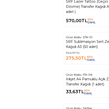
SRF Lazer Tattoo (Geçici
Dövme) Transfer Kağıdı A
adet )
570,00
TL
KDV
DAHİL
Tükendi
Ürün Kodu:
STK-10
%
20
SRF Sublimasyon Sert Z
Kağıdı A3 (50 adet)
344,37
TL
275,50
TL
KDV
DAHİL
Tükendi
Ürün Kodu:
ITK-06
İnkjet A4 Pamuklu Açık 
Transfer Kağıdı (1 adet)
33,63
TL
KDV
DAHİL
Tükendi
Ürün Kodu:
T49N4