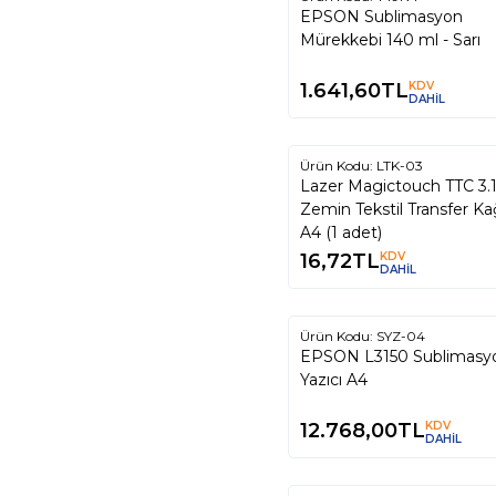
EPSON Sublimasyon
Mürekkebi 140 ml - Sarı
1.641,60
TL
KDV
DAHİL
Tükendi
Ürün Kodu:
LTK-03
Lazer Magictouch TTC 3.1
Zemin Tekstil Transfer Ka
A4 (1 adet)
16,72
TL
KDV
DAHİL
Tükendi
Ürün Kodu:
SYZ-04
EPSON L3150 Sublimasy
Yazıcı A4
12.768,00
TL
KDV
DAHİL
Tükendi