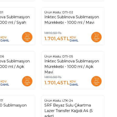
01
Ürün Kodu:
DTI-02
%
10
nova Sublimasyon
Inktec Sublinova Sublimasyon
000 ml / Siyah
Mürekkebi - 1000 ml / Mavi
1.890,50
TL
L
KDV
1.701,45
TL
KDV
Sepete
Sepete
DAHİL
Ekle
DAHİL
Ekle
-06
Ürün Kodu:
DTI-05
%
10
nova Sublimasyon
Inktec Sublinova Sublimasyon
000 ml / Açık
Mürekkebi - 1000 ml / Açık
Mavi
1.890,50
TL
L
KDV
1.701,45
TL
KDV
Sepete
Sepete
DAHİL
Ekle
DAHİL
Ekle
17
Ürün Kodu:
LTK-24
%
15
 Sublimasyon
SRF Beyaz Sulu Çıkartma
Lazer Transfer Kağıdı A4 (5
adet)