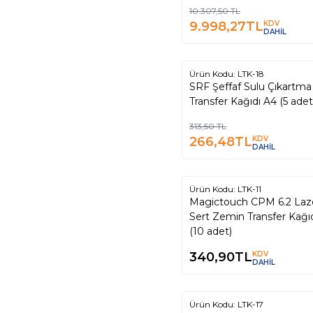
10.307,50
TL
9.998,27
TL
KDV
DAHİL
Ürün Kodu:
LTK-18
%
15
SRF Şeffaf Sulu Çıkartma
Transfer Kağıdı A4 (5 adet
313,50
TL
266,48
TL
KDV
DAHİL
Ürün Kodu:
LTK-11
Magictouch CPM 6.2 Lazer
Sert Zemin Transfer Kağıdı A4
(10 adet)
340,90
TL
KDV
DAHİL
Ürün Kodu:
LTK-17