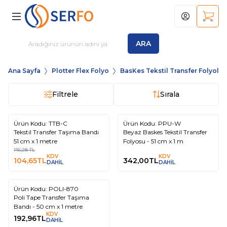
Hesabım
Sepet
ARA
Ana Sayfa
Plotter Flex Folyo
BasKes Tekstil Transfer Folyolar
Filtrele
Sırala
Tükendi
Ürün Kodu:
TTB-C
Ürün Kodu:
PPU-W
%
10
Tekstil Transfer Taşıma Bandı
Beyaz Baskes Tekstil Transfer
51 cm x 1 metre
Folyosu - 51 cm x 1 m
116,28
TL
KDV
KDV
104,65
TL
342,00
TL
DAHİL
DAHİL
Tükendi
Ürün Kodu:
POLI-870
Poli Tape Transfer Taşıma
Bandı - 50 cm x 1 metre
KDV
192,96
TL
DAHİL