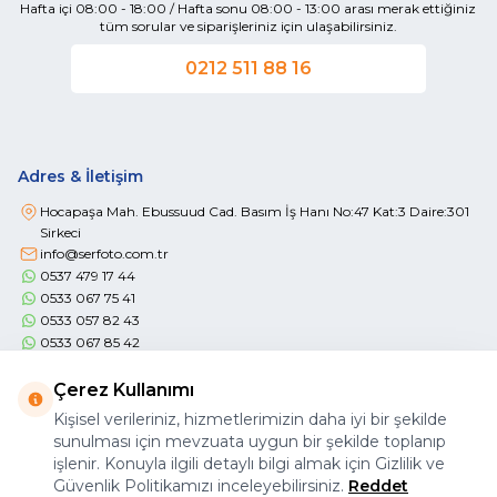
Hafta içi 08:00 - 18:00 / Hafta sonu 08:00 - 13:00 arası merak ettiğiniz
tüm sorular ve siparişleriniz için ulaşabilirsiniz.
0212 511 88 16
Adres & İletişim
Hocapaşa Mah. Ebussuud Cad. Basım İş Hanı No:47 Kat:3 Daire:301
Sirkeci
info@serfoto.com.tr
0537 479 17 44
0533 067 75 41
0533 057 82 43
0533 067 85 42
Çerez Kullanımı
Kişisel verileriniz, hizmetlerimizin daha iyi bir şekilde
sunulması için mevzuata uygun bir şekilde toplanıp
işlenir. Konuyla ilgili detaylı bilgi almak için Gizlilik ve
Önemli Bilgiler
Güvenlik Politikamızı inceleyebilirsiniz.
Reddet