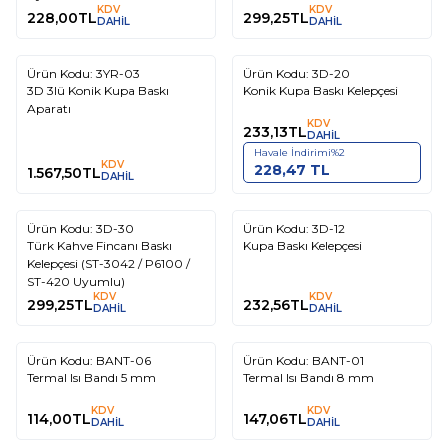
KDV
KDV
228,00
TL
299,25
TL
DAHİL
DAHİL
Ürün Kodu:
3YR-03
Ürün Kodu:
3D-20
3D 3lü Konik Kupa Baskı
Konik Kupa Baskı Kelepçesi
Aparatı
KDV
233,13
TL
DAHİL
Havale İndirimi
%
2
KDV
228,47
TL
1.567,50
TL
DAHİL
Ürün Kodu:
3D-30
Ürün Kodu:
3D-12
Türk Kahve Fincanı Baskı
Kupa Baskı Kelepçesi
Kelepçesi (ST-3042 / P6100 /
ST-420 Uyumlu)
KDV
KDV
299,25
TL
232,56
TL
DAHİL
DAHİL
Ürün Kodu:
BANT-06
Ürün Kodu:
BANT-01
Termal Isı Bandı 5 mm
Termal Isı Bandı 8 mm
KDV
KDV
114,00
TL
147,06
TL
DAHİL
DAHİL