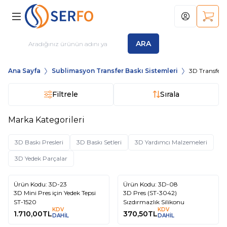
Hesabım
Sepet
ARA
Ana Sayfa
Sublimasyon Transfer Baskı Sistemleri
3D Transfer S
Filtrele
Sırala
Marka Kategorileri
3D Baskı Presleri
3D Baskı Setleri
3D Yardımcı Malzemeleri
3D Yedek Parçalar
Ürün Kodu:
3D-23
Ürün Kodu:
3D-08
3D Mini Pres için Yedek Tepsi
3D Pres (ST-3042)
ST-1520
Sızdırmazlık Silikonu
KDV
KDV
1.710,00
TL
370,50
TL
DAHİL
DAHİL