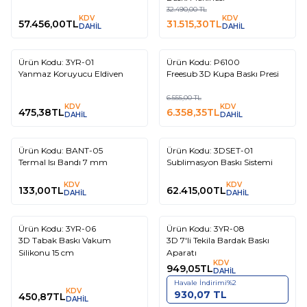
32.490,00
TL
KDV
KDV
57.456,00
TL
31.515,30
TL
DAHİL
DAHİL
Tükendi
Tükendi
Ürün Kodu:
3YR-01
Ürün Kodu:
P6100
%
3
Yanmaz Koruyucu Eldiven
Freesub 3D Kupa Baskı Presi
6.555,00
TL
KDV
KDV
475,38
TL
6.358,35
TL
DAHİL
DAHİL
Tükendi
Tükendi
Ürün Kodu:
BANT-05
Ürün Kodu:
3DSET-01
Termal Isı Bandı 7 mm
Sublimasyon Baskı Sistemi
KDV
KDV
133,00
TL
62.415,00
TL
DAHİL
DAHİL
Tükendi
Tükendi
Ürün Kodu:
3YR-06
Ürün Kodu:
3YR-08
3D Tabak Baskı Vakum
3D 7'li Tekila Bardak Baskı
Silikonu 15 cm
Aparatı
KDV
949,05
TL
DAHİL
Havale İndirimi
%
2
KDV
930,07
TL
450,87
TL
DAHİL