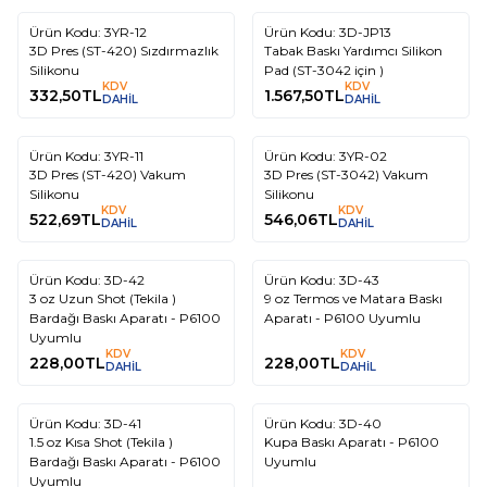
Ürün Kodu:
3YR-12
Ürün Kodu:
3D-JP13
3D Pres (ST-420) Sızdırmazlık
Tabak Baskı Yardımcı Silikon
Silikonu
Pad (ST-3042 için )
KDV
KDV
332,50
TL
1.567,50
TL
DAHİL
DAHİL
Ürün Kodu:
3YR-11
Ürün Kodu:
3YR-02
3D Pres (ST-420) Vakum
3D Pres (ST-3042) Vakum
Silikonu
Silikonu
KDV
KDV
522,69
TL
546,06
TL
DAHİL
DAHİL
Ürün Kodu:
3D-42
Ürün Kodu:
3D-43
3 oz Uzun Shot (Tekila )
9 oz Termos ve Matara Baskı
Bardağı Baskı Aparatı - P6100
Aparatı - P6100 Uyumlu
Uyumlu
KDV
KDV
228,00
TL
228,00
TL
DAHİL
DAHİL
Ürün Kodu:
3D-41
Ürün Kodu:
3D-40
1.5 oz Kısa Shot (Tekila )
Kupa Baskı Aparatı - P6100
Bardağı Baskı Aparatı - P6100
Uyumlu
Uyumlu