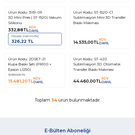
Tükendi
Tükendi
Ürün Kodu:
3YR-09
Ürün Kodu:
ST-1520-C1
3D Mini Pres ( ST-1520) Vakum
Sublimasyon Mini 3D Transfer
Silikonu
Baskı Makinası
KDV
332,88
TL
DAHİL
Havale İndirimi
%
2
KDV
326,22
TL
14.535,00
TL
DAHİL
Tükendi
Tükendi
Ürün Kodu:
2DSET-21
Ürün Kodu:
ST-420
%
3
Kupa Baskı Seti (P6100 +
Sublimasyon 3D Otomatik
Epson L1250)
Transfer Baskı Makinesi
15.960,00
TL
KDV
KDV
15.481,20
TL
44.460,00
TL
DAHİL
DAHİL
Toplam
34
ürün bulunmaktadır.
E-Bülten Aboneliği