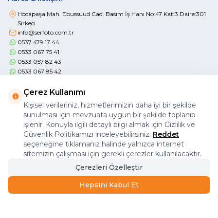
Hocapaşa Mah. Ebussuud Cad. Basım İş Hanı No:47 Kat:3 Daire:301
Sirkeci
info@serfoto.com.tr
0537 479 17 44
0533 067 75 41
0533 057 82 43
0533 067 85 42
Çerez Kullanımı
Kişisel verileriniz, hizmetlerimizin daha iyi bir şekilde
sunulması için mevzuata uygun bir şekilde toplanıp
işlenir. Konuyla ilgili detaylı bilgi almak için Gizlilik ve
Önemli Bilgiler
Güvenlik Politikamızı inceleyebilirsiniz.
Reddet
seçeneğine tıklamanız halinde yalnızca internet
Hızlı Erişim
sitemizin çalışması için gerekli çerezler kullanılacaktır.
Üye / Bayi
Çerezleri Özelleştir
Hepsini Kabul Et