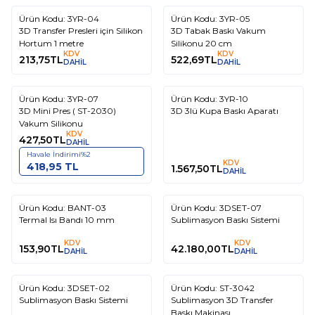
Ürün Kodu:
3YR-04
Ürün Kodu:
3YR-05
3D Transfer Presleri için Silikon
3D Tabak Baskı Vakum
Hortum 1 metre
Silikonu 20 cm
KDV
KDV
213,75
TL
522,69
TL
DAHİL
DAHİL
Ürün Kodu:
3YR-07
Ürün Kodu:
3YR-10
3D Mini Pres ( ST-2030)
3D 3lü Kupa Baskı Aparatı
Vakum Silikonu
KDV
427,50
TL
DAHİL
Havale İndirimi
%
2
KDV
418,95
TL
1.567,50
TL
DAHİL
Tükendi
Ürün Kodu:
BANT-03
Ürün Kodu:
3DSET-07
Termal Isı Bandı 10 mm
Sublimasyon Baskı Sistemi
KDV
KDV
153,90
TL
42.180,00
TL
DAHİL
DAHİL
Tükendi
Tükendi
Ürün Kodu:
3DSET-02
Ürün Kodu:
ST-3042
%
3
Sublimasyon Baskı Sistemi
Sublimasyon 3D Transfer
Baskı Makinası