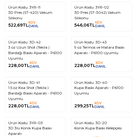
Ürün Kodu:
3YR-11
Ürün Kodu:
3YR-02
3D Pres (ST-420) Vakum
3D Pres (ST-3042) Vakum
Silikonu
Silikonu
KDV
KDV
522,69
TL
546,06
TL
DAHİL
DAHİL
Ürün Kodu:
3D-42
Ürün Kodu:
3D-43
3 oz Uzun Shot (Tekila )
9 oz Termos ve Matara Baskı
Bardağı Baskı Aparatı - P6100
Aparatı - P6100 Uyumlu
Uyumlu
KDV
KDV
228,00
TL
228,00
TL
DAHİL
DAHİL
Ürün Kodu:
3D-41
Ürün Kodu:
3D-40
1.5 oz Kısa Shot (Tekila )
Kupa Baskı Aparatı - P6100
Bardağı Baskı Aparatı - P6100
Uyumlu
Uyumlu
KDV
KDV
228,00
TL
299,25
TL
DAHİL
DAHİL
Ürün Kodu:
3YR-03
Ürün Kodu:
3D-20
3D 3lü Konik Kupa Baskı
Konik Kupa Baskı Kelepçesi
Aparatı