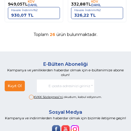
KDV
KDV
949,05
TL
332,88
TL
DAHİL
DAHİL
Havale İndirimi
%
2
Havale İndirimi
%
2
930,07
TL
326,22
TL
Toplam
26
ürün bulunmaktadır.
E-Bülten Aboneliği
Kampanya ve yeniliklerden haberdar olmak için e-bültenimize abone
olun!
Kayıt Ol
KVKK Sözleşmesi'ni
okudum, kabul ediyorum.
Sosyal Medya
Kampanya ve indirimlerden haberdar olmak için bizimle iletişime geçin!