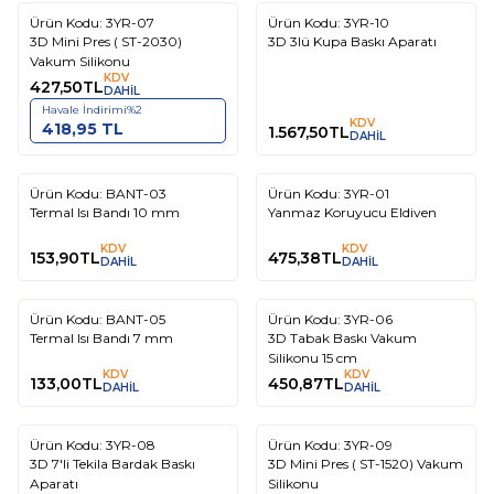
Ürün Kodu:
3YR-07
Ürün Kodu:
3YR-10
3D Mini Pres ( ST-2030)
3D 3lü Kupa Baskı Aparatı
Vakum Silikonu
KDV
427,50
TL
DAHİL
Havale İndirimi
%
2
KDV
418,95
TL
1.567,50
TL
DAHİL
Tükendi
Ürün Kodu:
BANT-03
Ürün Kodu:
3YR-01
Termal Isı Bandı 10 mm
Yanmaz Koruyucu Eldiven
KDV
KDV
153,90
TL
475,38
TL
DAHİL
DAHİL
Tükendi
Tükendi
Ürün Kodu:
BANT-05
Ürün Kodu:
3YR-06
Termal Isı Bandı 7 mm
3D Tabak Baskı Vakum
Silikonu 15 cm
KDV
KDV
133,00
TL
450,87
TL
DAHİL
DAHİL
Tükendi
Tükendi
Ürün Kodu:
3YR-08
Ürün Kodu:
3YR-09
3D 7'li Tekila Bardak Baskı
3D Mini Pres ( ST-1520) Vakum
Aparatı
Silikonu