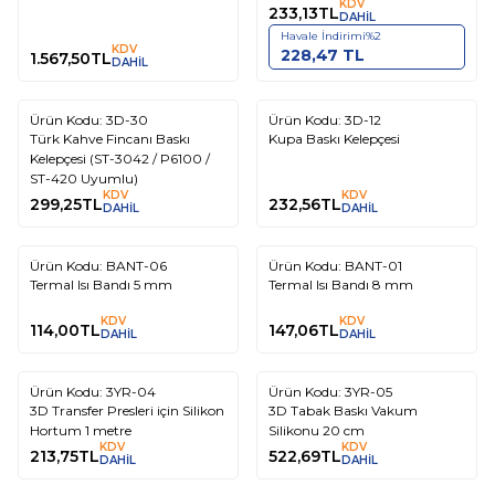
KDV
233,13
TL
DAHİL
Havale İndirimi
%
2
KDV
228,47
TL
1.567,50
TL
DAHİL
Ürün Kodu:
3D-30
Ürün Kodu:
3D-12
Türk Kahve Fincanı Baskı
Kupa Baskı Kelepçesi
Kelepçesi (ST-3042 / P6100 /
ST-420 Uyumlu)
KDV
KDV
299,25
TL
232,56
TL
DAHİL
DAHİL
Ürün Kodu:
BANT-06
Ürün Kodu:
BANT-01
Termal Isı Bandı 5 mm
Termal Isı Bandı 8 mm
KDV
KDV
114,00
TL
147,06
TL
DAHİL
DAHİL
Ürün Kodu:
3YR-04
Ürün Kodu:
3YR-05
3D Transfer Presleri için Silikon
3D Tabak Baskı Vakum
Hortum 1 metre
Silikonu 20 cm
KDV
KDV
213,75
TL
522,69
TL
DAHİL
DAHİL