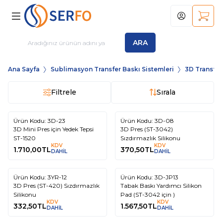
Hesabım
Sepet
ARA
Ana Sayfa
Sublimasyon Transfer Baskı Sistemleri
3D Transfer
Filtrele
Sırala
Ürün Kodu:
3D-23
Ürün Kodu:
3D-08
3D Mini Pres için Yedek Tepsi
3D Pres (ST-3042)
ST-1520
Sızdırmazlık Silikonu
KDV
KDV
1.710,00
TL
370,50
TL
DAHİL
DAHİL
Ürün Kodu:
3YR-12
Ürün Kodu:
3D-JP13
3D Pres (ST-420) Sızdırmazlık
Tabak Baskı Yardımcı Silikon
Silikonu
Pad (ST-3042 için )
KDV
KDV
332,50
TL
1.567,50
TL
DAHİL
DAHİL