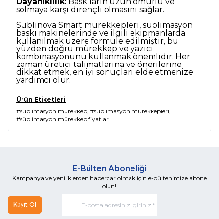
Dayanıklılık:
Baskıların uzun ömürlü ve
solmaya karşı dirençli olmasını sağlar.
Sublinova Smart mürekkepleri, sublimasyon
baskı makinelerinde ve ilgili ekipmanlarda
kullanılmak üzere formüle edilmiştir, bu
yüzden doğru mürekkep ve yazıcı
kombinasyonunu kullanmak önemlidir. Her
zaman üretici talimatlarına ve önerilerine
dikkat etmek, en iyi sonuçları elde etmenize
yardımcı olur.
Ürün Etiketleri
#süblimasyon mürekkep
,
#süblimasyon mürekkepleri
,
#süblimasyon mürekkep fiyatları
E-Bülten Aboneliği
Kampanya ve yeniliklerden haberdar olmak için e-bültenimize abone
olun!
Kayıt Ol