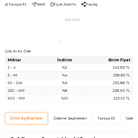
Tavsiye Et
Teklif
Fiyat Alarmı
Paylaş
Not Ekle
Çok Al Az Öde
Miktar
İndirim
Birim Fiyat
2 - 4
%2
243,83
TL
5 - 49
%4
238,85
TL
50 - 249
%6
233,88
TL
250 - 499
%8
228,90
TL
500 - 999
%10
223,92
TL
Ürün Açıklaması
Ödeme Seçenekleri
Tavsiye Et
İade Ko