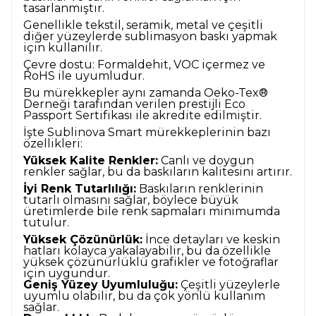
tasarlanmıştır.
Genellikle tekstil, seramik, metal ve çeşitli
diğer yüzeylerde sublimasyon baskı yapmak
için kullanılır.
Çevre dostu: Formaldehit, VOC içermez ve
RoHS ile uyumludur.
Bu mürekkepler aynı zamanda Oeko-Tex®
Derneği tarafından verilen prestijli Eco
Passport Sertifikası ile akredite edilmiştir.
İşte Sublinova Smart mürekkeplerinin bazı
özellikleri:
Yüksek Kalite Renkler:
Canlı ve doygun
renkler sağlar, bu da baskıların kalitesini artırır.
İyi Renk Tutarlılığı:
Baskıların renklerinin
tutarlı olmasını sağlar, böylece büyük
üretimlerde bile renk sapmaları minimumda
tutulur.
Yüksek Çözünürlük:
İnce detayları ve keskin
hatları kolayca yakalayabilir, bu da özellikle
yüksek çözünürlüklü grafikler ve fotoğraflar
için uygundur.
Geniş Yüzey Uyumluluğu:
Çeşitli yüzeylerle
uyumlu olabilir, bu da çok yönlü kullanım
sağlar.