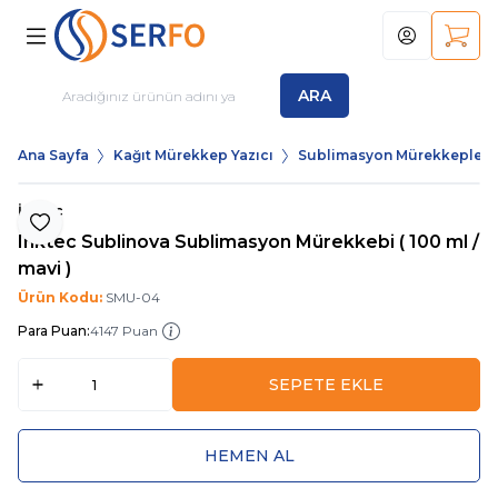
Hesabım
Sepet
ARA
Ana Sayfa
Kağıt Mürekkep Yazıcı
Sublimasyon Mürekkepleri
İnktec
Favoriye Ekle
Inktec Sublinova Sublimasyon Mürekkebi ( 100 ml /
mavi )
Ürün Kodu:
SMU-04
Para Puan:
4147 Puan
SEPETE EKLE
HEMEN AL