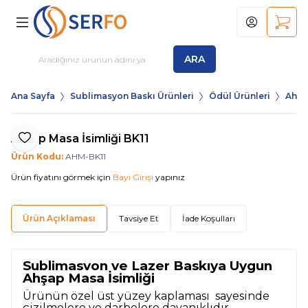
Hesabım
Sepet
ARA
Ana Sayfa
Sublimasyon Baskı Ürünleri
Ödül Ürünleri
Ahşa
Ahşap Masa İsimliği BK11
Favoriye Ekle
Ürün Kodu:
AHM-BK11
Ürün fiyatını görmek için
Bayi Girişi
yapınız
Ürün Açıklaması
Tavsiye Et
İade Koşulları
Sublimasyon ve Lazer Baskıya Uygun
Ahşap Masa İsimliği
Ürünün özel üst yüzey kaplaması sayesinde
çizilmelere ve darbelere dayanıklıdır.