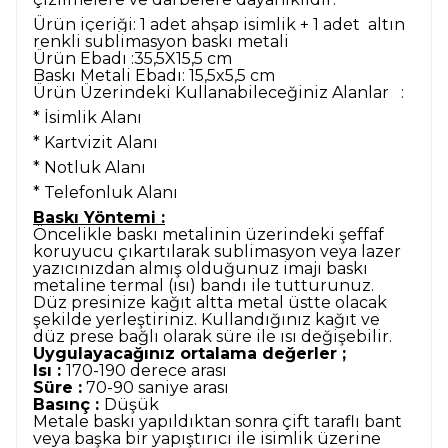
Ürün içeriği: 1 adet ahşap isimlik + 1 adet altın
renkli sublimasyon baskı metali
Ürün Ebadı :35,5X15,5 cm
Baskı Metali Ebadı: 15,5x5,5 cm
Ürün Üzerindeki Kullanabileceğiniz Alanlar :
* İsimlik Alanı
* Kartvizit Alanı
* Notluk Alanı
* Telefonluk Alanı
Baskı Yöntemi :
Öncelikle baskı metalinin üzerindeki şeffaf
koruyucu çıkartılarak sublimasyon veya lazer
yazıcınızdan almış olduğunuz imajı baskı
metaline termal (ısı) bandı ile tutturunuz.
Düz presinize kağıt altta metal üstte olacak
şekilde yerleştiriniz. Kullandığınız kağıt ve
düz prese bağlı olarak süre ile ısı değişebilir.
Uygulayacağınız ortalama değerler ;
Isı :
170-190 derece arası
Süre :
70-90 saniye arası
Basınç :
Düşük
Metale baskı yapıldıktan sonra çift taraflı bant
veya başka bir yapıştırıcı ile isimlik üzerine