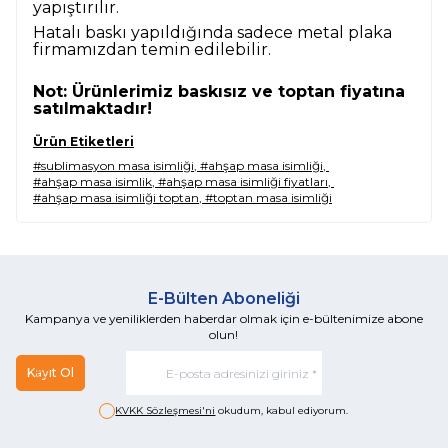
yapıştırılır.
Hatalı baskı yapıldığında sadece metal plaka
firmamızdan temin edilebilir.
Not: Ürünlerimiz baskısız ve toptan fiyatına
satılmaktadır!
Ürün Etiketleri
#sublimasyon masa isimliği
,
#ahşap masa isimliği
,
#ahşap masa isimlik
,
#ahşap masa isimliği fiyatları
,
#ahşap masa isimliği toptan
,
#toptan masa isimliği
E-Bülten Aboneliği
Kampanya ve yeniliklerden haberdar olmak için e-bültenimize abone
olun!
Kayıt Ol
KVKK Sözleşmesi'ni
okudum, kabul ediyorum.