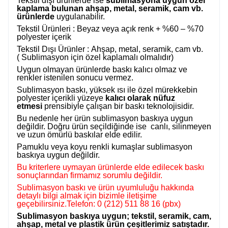
Tekstil dışı ürünlerde ise
sublimasyona uygun özel
kaplama bulunan ahşap, metal, seramik, cam vb.
ürünlerde
uygulanabilir.
Tekstil Ürünleri : Beyaz veya açık renk + %60 – %70
polyester içerik
Tekstil Dışı Ürünler : Ahşap, metal, seramik, cam vb.
( Sublimasyon için özel kaplamalı olmalıdır)
Uygun olmayan ürünlerde baskı kalıcı olmaz ve
renkler istenilen sonucu vermez.
Sublimasyon baskı, yüksek ısı ile özel mürekkebin
polyester içerikli yüzeye
kalıcı olarak nüfuz
etmesi
prensibiyle çalışan bir baskı teknolojisidir.
Bu nedenle her ürün sublimasyon baskıya uygun
değildir. Doğru ürün seçildiğinde ise canlı, silinmeyen
ve uzun ömürlü baskılar elde edilir.
Pamuklu veya koyu renkli kumaşlar sublimasyon
baskıya uygun değildir.
Bu kriterlere uymayan ürünlerde elde edilecek baskı
sonuçlarından firmamız sorumlu değildir.
Sublimasyon baskı ve ürün uyumluluğu hakkında
detaylı bilgi almak için bizimle iletişime
geçebilirsiniz.Telefon: 0 (212) 511 88 16 (pbx)
Sublimasyon baskıya uygun; tekstil, seramik, cam,
ahşap, metal ve plastik ürün çeşitlerimiz satıştadır.