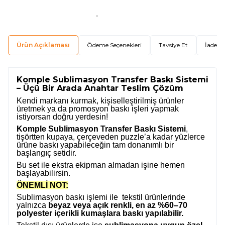
Ürün Açıklaması
Ödeme Seçenekleri
Tavsiye Et
İade Ko
Komple Sublimasyon Transfer Baskı Sistemi
– Üçü Bir Arada Anahtar Teslim Çözüm
Kendi markanı kurmak, kişiselleştirilmiş ürünler
üretmek ya da promosyon baskı işleri yapmak
istiyorsan doğru yerdesin!
Komple Sublimasyon Transfer Baskı Sistemi
,
tişörtten kupaya, çerçeveden puzzle’a kadar yüzlerce
ürüne baskı yapabileceğin tam donanımlı bir
başlangıç setidir.
Bu set ile ekstra ekipman almadan işine hemen
başlayabilirsin.
ÖNEMLİ NOT:
Sublimasyon baskı işlemi ile tekstil ürünlerinde
yalnızca
beyaz veya açık renkli, en az %60–70
polyester içerikli kumaşlara baskı yapılabilir.