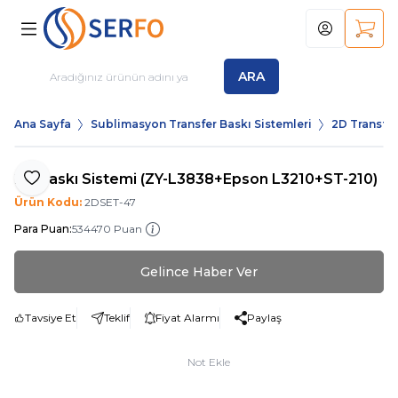
Hesabım
Sepet
ARA
Ana Sayfa
Sublimasyon Transfer Baskı Sistemleri
2D Transfer
2D Baskı Sistemi (ZY-L3838+Epson L3210+ST-210)
Favoriye Ekle
Ürün Kodu:
2DSET-47
Para Puan:
534470 Puan
Gelince Haber Ver
Tavsiye Et
Teklif
Fiyat Alarmı
Paylaş
Not Ekle