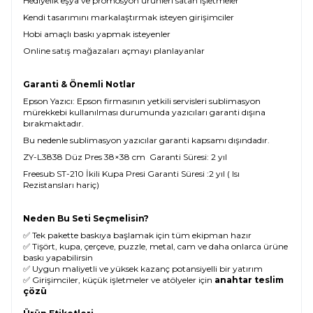
Hediyelik eşya ve promosyon ürünleri satan işletmeler
Kendi tasarımını markalaştırmak isteyen girişimciler
Hobi amaçlı baskı yapmak isteyenler
Online satış mağazaları açmayı planlayanlar
Garanti & Önemli Notlar
Epson Yazıcı: Epson firmasının yetkili servisleri sublimasyon
mürekkebi kullanılması durumunda yazıcıları garanti dışına
bırakmaktadır.
Bu nedenle sublimasyon yazıcılar garanti kapsamı dışındadır.
ZY-L3838 Düz Pres 38×38 cm
Garanti Süresi: 2 yıl
Freesub ST-210 İkili Kupa Presi Garanti Süresi :2 yıl ( Isı
Rezistansları hariç)
Neden Bu Seti Seçmelisin?
✅ Tek pakette baskıya başlamak için tüm ekipman hazır
✅ Tişört, kupa, çerçeve, puzzle, metal, cam ve daha onlarca ürüne
baskı yapabilirsin
✅ Uygun maliyetli ve yüksek kazanç potansiyelli bir yatırım
✅ Girişimciler, küçük işletmeler ve atölyeler için
anahtar teslim
çözü