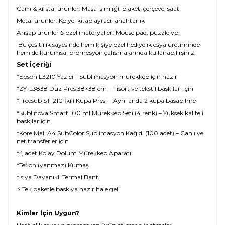
Cam & kristal ürünler: Masa isimliği, plaket, çerçeve, saat
Metal ürünler: Kolye, kitap ayracı, anahtarlık
Ahşap ürünler & özel materyaller: Mouse pad, puzzle vb.
Bu çeşitlilik sayesinde hem kişiye özel hediyelik eşya üretiminde
hem de kurumsal promosyon çalışmalarında kullanabilirsiniz.
Set İçeriği
*Epson L3210 Yazıcı – Sublimasyon mürekkep için hazır
*ZY-L3838 Düz Pres 38×38 cm – Tişört ve tekstil baskıları için
*Freesub ST-210 İkili Kupa Presi – Aynı anda 2 kupa basabilme
*Sublinova Smart 100 ml Mürekkep Seti (4 renk) – Yüksek kaliteli
baskılar için
*Kore Malı A4 SubColor Sublimasyon Kağıdı (100 adet) – Canlı ve
net transferler için
*4 adet Kolay Dolum Mürekkep Aparatı
*Teflon (yanmaz) Kumaş
*Isıya Dayanıklı Termal Bant
⚡ Tek paketle baskıya hazır hale gel!
Kimler İçin Uygun?