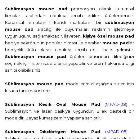
Sublimasyon mouse pad
promosyon olarak kurumsal
firmalar tarafından oldukça tercih edilen ürünlerdendir.
Kurumsal firmalarının kendi markalarını bir
süblimasyon
mouse pad
aracılığı ile duyurmaları reklamın işletmeye
uygunluğunu sağlamaktadır. İlaveten,
kişiye özel mouse pad
hediye sektörünün popüler olması ile beraber
mouse pad
ler
hediyelik ürün olarak oldukça tercih edilir hale gelmiştir.
Sublimasyon mouse pad
ürünleri arasından dilediğinizi
seçmek için sitemizde arama yapabilir ve ürün hakkında bilgi
sahibi olabilirsiniz.
Süblimasyon mouse pad
modellerimizi aşağıda sizler için
kısaca tanıtmak isteriz.
Sublimasyon Kesik Oval Mouse Pad
(
MPAD-08
)
–
Sublimasyon ve lazer baskıya uygundur. Bilek destekli bir
modeldir. Beyaz kumaş zemin yapısına sahiptir.
Sublimasyon Dikdörtgen Mouse Pad
(
MPAD-05
)
-
Sublimasyon ve lazer baskıya uygundur. Bilek destekli bir