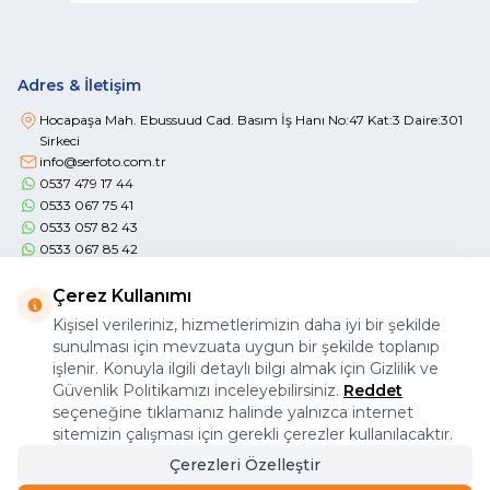
Adres & İletişim
Hocapaşa Mah. Ebussuud Cad. Basım İş Hanı No:47 Kat:3 Daire:301
Sirkeci
info@serfoto.com.tr
0537 479 17 44
0533 067 75 41
0533 057 82 43
0533 067 85 42
Çerez Kullanımı
Kişisel verileriniz, hizmetlerimizin daha iyi bir şekilde
sunulması için mevzuata uygun bir şekilde toplanıp
işlenir. Konuyla ilgili detaylı bilgi almak için Gizlilik ve
Önemli Bilgiler
Güvenlik Politikamızı inceleyebilirsiniz.
Reddet
seçeneğine tıklamanız halinde yalnızca internet
Hızlı Erişim
sitemizin çalışması için gerekli çerezler kullanılacaktır.
Üye / Bayi
Çerezleri Özelleştir