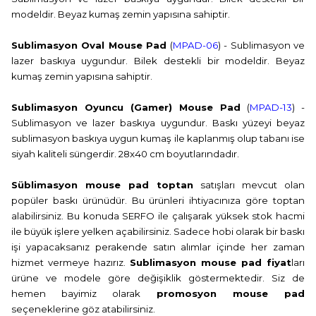
modeldir. Beyaz kumaş zemin yapısına sahiptir.
Sublimasyon Oval Mouse Pad
(
MPAD-06
)
- Sublimasyon ve
lazer baskıya uygundur. Bilek destekli bir modeldir. Beyaz
kumaş zemin yapısına sahiptir.
Sublimasyon Oyuncu (Gamer) Mouse Pad
(
MPAD-13
) -
Sublimasyon ve lazer baskıya uygundur. Baskı yüzeyi beyaz
sublimasyon baskıya uygun kumaş ile kaplanmış olup tabanı ise
siyah kaliteli süngerdir. 28x40 cm boyutlarındadır.
Süblimasyon mouse pad toptan
satışları mevcut olan
popüler baskı ürünüdür. Bu ürünleri ihtiyacınıza göre toptan
alabilirsiniz. Bu konuda SERFO ile çalışarak yüksek stok hacmi
ile büyük işlere yelken açabilirsiniz. Sadece hobi olarak bir baskı
işi yapacaksanız perakende satın alımlar içinde her zaman
hizmet vermeye hazırız.
Sublimasyon mouse pad fiyat
ları
ürüne ve modele göre değişiklik göstermektedir. Siz de
hemen bayimiz olarak
promosyon mouse pad
seçeneklerine göz atabilirsiniz.